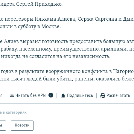
лидера Сергей Приходько.
е переговоры Ильхама Алиева, Сержа Саргсяна и Дм
ошли в субботу в Москве.
ле Алиев выразил готовность предоставить большую а
рабаху, населенному, преимущественно, армянами, но
никогда не согласится на его независимость.
 годов в результате вооруженного конфликта в Нагорн
ятки тысяч людей были убиты, ранены, оказались беж
ся
Читать без VPN
Подпишитесь
Распечатать
е в категориях
ы
Новости