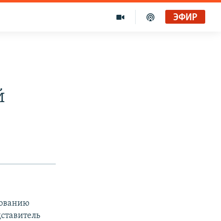
ЭФИР
й
рованию
дставитель