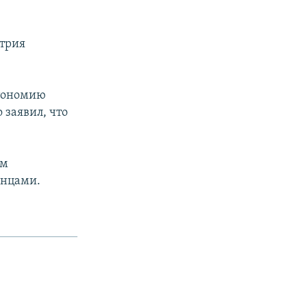
итрия
втономию
 заявил, что
ом
енцами.