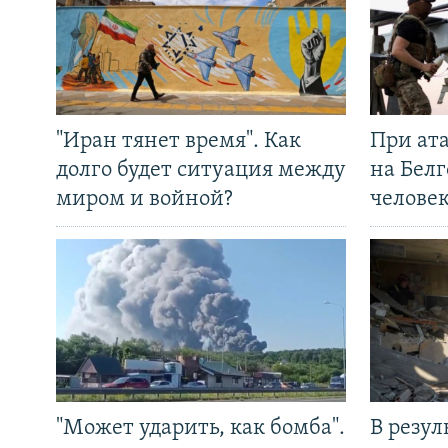
"Иран тянет время". Как
При ат
долго будет ситуация между
на Белг
миром и войной?
челове
"Может ударить, как бомба".
В резул