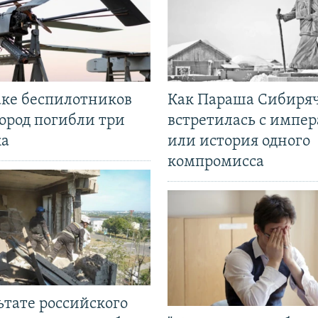
аке беспилотников
Как Параша Сибиря
ород погибли три
встретилась с импе
ка
или история одного
компромисса
ьтате российского