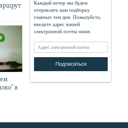
маршрут
чем
око" в