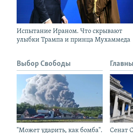
Испытание Ираном. Что скрывают
улыбки Трампа и принца Мухаммеда
Выбор Свободы
Главны
"Может ударить, как бомба".
Сенат 