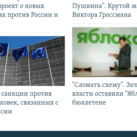
проект о новых
Пушкина". Крутой 
ях против России и
Виктора Гроссмана
"Сломать схему". За
л санкции против
власти оставили "Ябл
ловек, связанных с
бюллетене
ссии