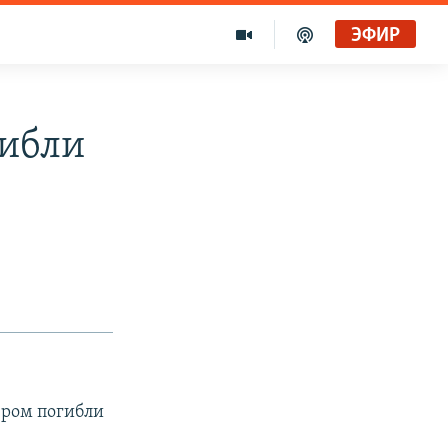
ЭФИР
гибли
ером погибли