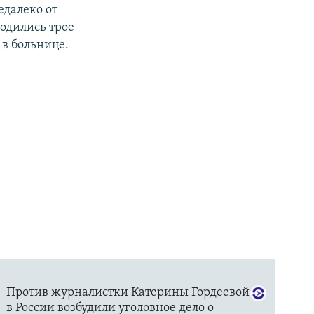
едалеко от
одились трое
 в больнице.