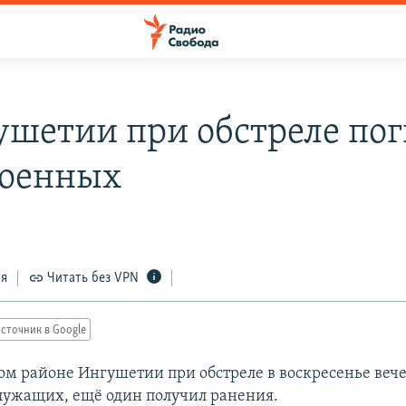
ушетии при обстреле по
военных
ся
Читать без VPN
сточник в Google
ом районе Ингушетии при обстреле в воскресенье веч
лужащих, ещё один получил ранения.