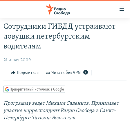
Ссылки
для
упрощенного
Сотрудники ГИБДД устраивают
ПРОГРАММЫ
доступа
ловушки петербургским
ПОДКАСТЫ
Вернуться
водителям
к
АВТОРСКИЕ ПРОЕКТЫ
основному
21 июля 2009
ЦИТАТЫ СВОБОДЫ
содержанию
Вернутся
МНЕНИЯ
Поделиться
Читать без VPN
к
КУЛЬТУРА
главной
Приоритетный источник в Google
навигации
IDEL.РЕАЛИИ
Вернутся
Программу ведет Михаил Саленков. Принимает
КАВКАЗ.РЕАЛИИ
к
участие корреспондент Радио Свобода в Санкт-
СЕВЕР.РЕАЛИИ
поиску
Петербурге Татьяна Вольтская.
СИБИРЬ.РЕАЛИИ