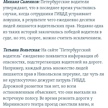
Михаил Саленков:
Петербургские водители
РАСПИСАНИЕ ВЕЩАНИЯ
утверждают, что в последнее время участились
ПОДПИШИТЕСЬ НА РАССЫЛКУ
случаи, когда сотрудники ГИБДД устраивают
ловушки, в результате чего ежедневно десятки
людей лишаются водительских прав. Недавно одна
СОЦИАЛЬНЫЕ СЕТИ
из таких историй закончилась победой водителя в
суде, но это, скорее, можно считать исключением.
Татьяна Вольтская:
На сайте "Петербургский
водитель" ежедневно появляется информация об
Все сайты РСЕ/РС
опасностях, подстерегающих водителей на дороге.
Например, каждый день множество людей
лишаются прав в Никольском переулке, где чуть ли
не круглосуточно дежурит патруль ГИБДД.
Дорожной разметки там нет, но всем
остановленным объясняют, что они выехали на
встречную полосу. Во время ремонта дороги у
Мариинского театра проезд сместили влево, и