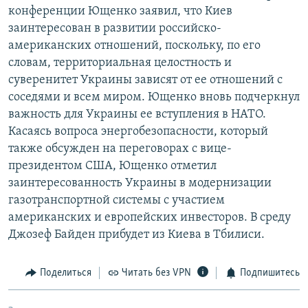
конференции Ющенко заявил, что Киев
РАСПИСАНИЕ ВЕЩАНИЯ
заинтересован в развитии российско-
ПОДПИШИТЕСЬ НА РАССЫЛКУ
американских отношений, поскольку, по его
словам, территориальная целостность и
СОЦИАЛЬНЫЕ СЕТИ
суверенитет Украины зависят от ее отношений с
соседями и всем миром. Ющенко вновь подчеркнул
важность для Украины ее вступления в НАТО.
Касаясь вопроса энергобезопасности, который
также обсужден на переговорах с вице-
президентом США, Ющенко отметил
Все сайты РСЕ/РС
заинтересованность Украины в модернизации
газотранспортной системы с участием
американских и европейских инвесторов. В среду
Джозеф Байден прибудет из Киева в Тбилиси.
Поделиться
Читать без VPN
Подпишитесь