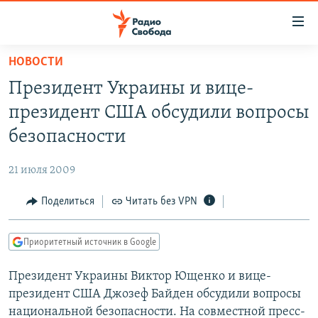
Ссылки
для
упрощенного
НОВОСТИ
ПРОГРАММЫ
доступа
Президент Украины и вице-
ПОДКАСТЫ
Вернуться
президент США обсудили вопросы
к
АВТОРСКИЕ ПРОЕКТЫ
безопасности
основному
ЦИТАТЫ СВОБОДЫ
содержанию
21 июля 2009
Вернутся
МНЕНИЯ
к
Поделиться
Читать без VPN
КУЛЬТУРА
главной
навигации
IDEL.РЕАЛИИ
Приоритетный источник в Google
Вернутся
КАВКАЗ.РЕАЛИИ
к
Президент Украины Виктор Ющенко и вице-
СЕВЕР.РЕАЛИИ
поиску
президент США Джозеф Байден обсудили вопросы
СИБИРЬ.РЕАЛИИ
национальной безопасности. На совместной пресс-