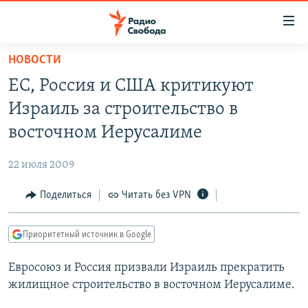
Ссылки
для
упрощенного
НОВОСТИ
ПРОГРАММЫ
доступа
ЕС, Россия и США критикуют
ПОДКАСТЫ
Вернуться
Израиль за строительство в
к
АВТОРСКИЕ ПРОЕКТЫ
восточном Иерусалиме
основному
ЦИТАТЫ СВОБОДЫ
содержанию
22 июля 2009
Вернутся
МНЕНИЯ
к
Поделиться
Читать без VPN
КУЛЬТУРА
главной
навигации
IDEL.РЕАЛИИ
Приоритетный источник в Google
Вернутся
КАВКАЗ.РЕАЛИИ
к
Евросоюз и Россия призвали Израиль прекратить
СЕВЕР.РЕАЛИИ
поиску
жилищное строительство в восточном Иерусалиме.
СИБИРЬ.РЕАЛИИ