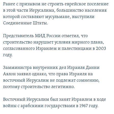
Ранее с призывом не строить еврейское поселение
РАСПИСАНИЕ ВЕЩАНИЯ
в этой части Иерусалима, большинство населения
ПОДПИШИТЕСЬ НА РАССЫЛКУ
которой составляют мусульмане, выступили
Соединенные Штаты.
СОЦИАЛЬНЫЕ СЕТИ
Представитель МИД России отметил, что
строительство нарушает условия мирного плана,
согласованного Израилем и палестинцами в 2003
году.
Все сайты РСЕ/РС
Замминистра внутренних дел Израиля Данни
Аялон заявил однако, что права Израиля на
восточный Иерусалим не подлежат сомнению,
поэтому строительство легитимно.
Восточный Иерусалим был занят Израилем в ходе
войны с арабскими государствами в 1967 году.