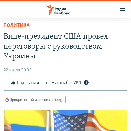
Ссылки
для
упрощенного
ПОЛИТИКА
ПРОГРАММЫ
доступа
Вице-президент США провел
ПОДКАСТЫ
Вернуться
переговоры с руководством
к
АВТОРСКИЕ ПРОЕКТЫ
Украины
основному
ЦИТАТЫ СВОБОДЫ
содержанию
22 июля 2009
Вернутся
МНЕНИЯ
к
Поделиться
Читать без VPN
КУЛЬТУРА
главной
навигации
IDEL.РЕАЛИИ
Приоритетный источник в Google
Вернутся
КАВКАЗ.РЕАЛИИ
к
СЕВЕР.РЕАЛИИ
поиску
СИБИРЬ.РЕАЛИИ