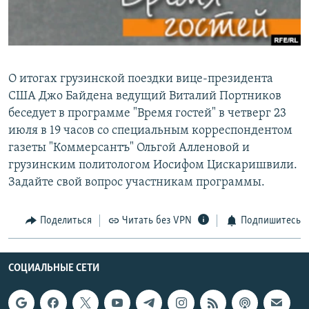
РАСПИСАНИЕ ВЕЩАНИЯ
ПОДПИШИТЕСЬ НА РАССЫЛКУ
СОЦИАЛЬНЫЕ СЕТИ
О итогах грузинской поездки вице-президента
США Джо Байдена ведущий Виталий Портников
беседует в программе "Время гостей" в четверг 23
июля в 19 часов со специальным корреспондентом
газеты "Коммерсантъ" Ольгой Алленовой и
грузинским политологом Иосифом Цискаришвили.
Все сайты РСЕ/РС
Задайте свой вопрос участникам программы.
Поделиться
Читать без VPN
Подпишитесь
СОЦИАЛЬНЫЕ СЕТИ