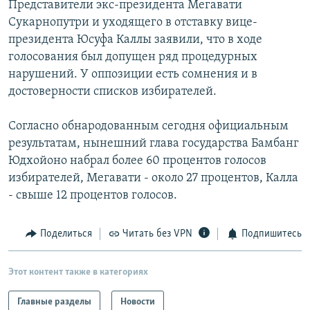
Представители экс-президента Мегавати
РАСПИСАНИЕ ВЕЩАНИЯ
Сукарнопутри и уходящего в отставку вице-
ПОДПИШИТЕСЬ НА РАССЫЛКУ
президента Юсуфа Каллы заявили, что в ходе
голосования был допущен ряд процедурных
нарушений. У оппозиции есть сомнения и в
СОЦИАЛЬНЫЕ СЕТИ
достоверности списков избирателей.
Согласно обнародованным сегодня официальным
результатам, нынешний глава государства Бамбанг
Юдхойоно набрал более 60 процентов голосов
Все сайты РСЕ/РС
избирателей, Мегавати - около 27 процентов, Калла
- свыше 12 процентов голосов.
Поделиться
Читать без VPN
Подпишитесь
Этот контент также в категориях
Главные разделы
Новости