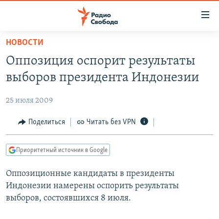
Ссылки
для
упрощенного
НОВОСТИ
ПРОГРАММЫ
доступа
Оппозиция оспорит результаты
ПОДКАСТЫ
Вернуться
выборов президента Индонезии
к
АВТОРСКИЕ ПРОЕКТЫ
основному
25 июля 2009
ЦИТАТЫ СВОБОДЫ
содержанию
Вернутся
МНЕНИЯ
Поделиться
Читать без VPN
к
КУЛЬТУРА
главной
Приоритетный источник в Google
навигации
IDEL.РЕАЛИИ
Вернутся
Оппозиционные кандидаты в президенты
КАВКАЗ.РЕАЛИИ
к
Индонезии намерены оспорить результаты
СЕВЕР.РЕАЛИИ
поиску
выборов, состоявшихся 8 июля.
СИБИРЬ.РЕАЛИИ