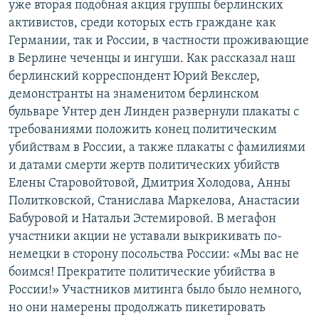
уже вторая подобная акция группы берлинских
РАСПИСАНИЕ ВЕЩАНИЯ
активистов, среди которых есть граждане как
ПОДПИШИТЕСЬ НА РАССЫЛКУ
Германии, так и России, в частности проживающие
в Берлине чеченцы и ингуши. Как рассказал наш
берлинский корреспондент Юрий Векслер,
СОЦИАЛЬНЫЕ СЕТИ
демонстранты на знаменитом берлинском
бульваре Унтер ден Линден развернули плакаты с
требованиями положить конец политическим
убийствам в России, а также плакаты с фамилиями
и датами смерти жертв политических убийств
Все сайты РСЕ/РС
Елены Старовойтовой, Дмитрия Холодова, Анны
Политковской, Станислава Маркелова, Анастасии
Бабуровой и Натальи Эстемировой. В мегафон
участники акции не уставали выкрикивать по-
немецки в сторону посольства России: «Мы вас не
боимся! Прекратите политические убийства в
России!» Участников митинга было было немного,
но они намерены продолжать пикетировать