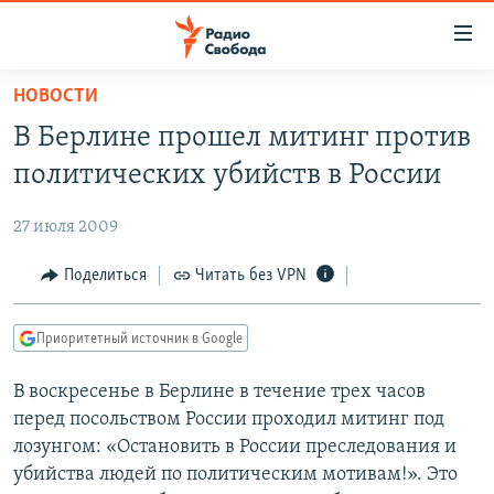
Ссылки
для
упрощенного
НОВОСТИ
ПРОГРАММЫ
доступа
В Берлине прошел митинг против
ПОДКАСТЫ
Вернуться
политических убийств в России
к
АВТОРСКИЕ ПРОЕКТЫ
основному
27 июля 2009
ЦИТАТЫ СВОБОДЫ
содержанию
Вернутся
МНЕНИЯ
Поделиться
Читать без VPN
к
КУЛЬТУРА
главной
Приоритетный источник в Google
навигации
IDEL.РЕАЛИИ
Вернутся
В воскресенье в Берлине в течение трех часов
КАВКАЗ.РЕАЛИИ
к
перед посольством России проходил митинг под
СЕВЕР.РЕАЛИИ
поиску
лозунгом: «Остановить в России преследования и
убийства людей по политическим мотивам!». Это
СИБИРЬ.РЕАЛИИ