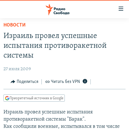
Ссылки
для
упрощенного
НОВОСТИ
ПРОГРАММЫ
доступа
Израиль провел успешные
ПОДКАСТЫ
Вернуться
испытания противоракетной
к
АВТОРСКИЕ ПРОЕКТЫ
системы
основному
ЦИТАТЫ СВОБОДЫ
содержанию
27 июля 2009
Вернутся
МНЕНИЯ
к
Поделиться
Читать без VPN
КУЛЬТУРА
главной
навигации
IDEL.РЕАЛИИ
Приоритетный источник в Google
Вернутся
КАВКАЗ.РЕАЛИИ
к
Израиль провел успешные испытания
СЕВЕР.РЕАЛИИ
поиску
противоракетной системы "Барак".
СИБИРЬ.РЕАЛИИ
Как сообщили военные, испытывался в том числе