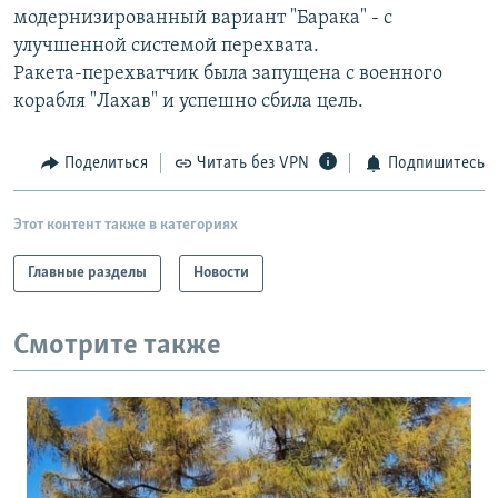
модернизированный вариант "Барака" - с
РАСПИСАНИЕ ВЕЩАНИЯ
улучшенной системой перехвата.
ПОДПИШИТЕСЬ НА РАССЫЛКУ
Ракета-перехватчик была запущена с военного
корабля "Лахав" и успешно сбила цель.
СОЦИАЛЬНЫЕ СЕТИ
Поделиться
Читать без VPN
Подпишитесь
Этот контент также в категориях
Все сайты РСЕ/РС
Главные разделы
Новости
Смотрите также