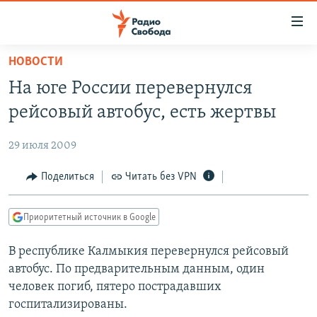
Ссылки
для
упрощенного
НОВОСТИ
ПРОГРАММЫ
доступа
На юге России перевернулся
ПОДКАСТЫ
Вернуться
рейсовый автобус, есть жертвы
к
АВТОРСКИЕ ПРОЕКТЫ
основному
29 июля 2009
ЦИТАТЫ СВОБОДЫ
содержанию
Вернутся
МНЕНИЯ
Поделиться
Читать без VPN
к
КУЛЬТУРА
главной
Приоритетный источник в Google
навигации
IDEL.РЕАЛИИ
Вернутся
В республике Калмыкия перевернулся рейсовый
КАВКАЗ.РЕАЛИИ
к
автобус. По предварительным данным, один
СЕВЕР.РЕАЛИИ
поиску
человек погиб, пятеро пострадавших
госпитализированы.
СИБИРЬ.РЕАЛИИ