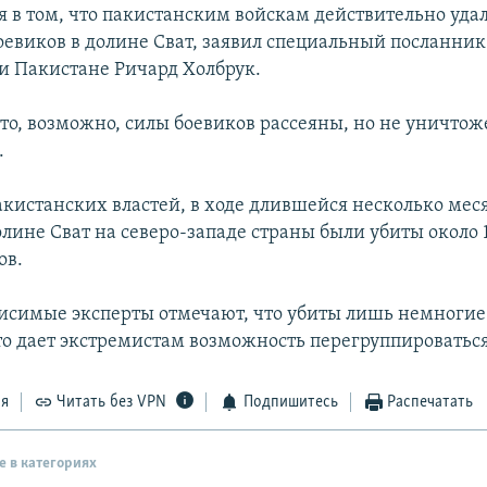
я в том, что пакистанским войскам действительно уда
оевиков в долине Сват, заявил специальный посланни
и Пакистане Ричард Холбрук.
что, возможно, силы боевиков рассеяны, но не уничто
.
кистанских властей, в ходе длившейся несколько мес
олине Сват на северо-западе страны были убиты около 
ов.
исимые эксперты отмечают, что убиты лишь немноги
это дает экстремистам возможность перегруппироваться
ся
Читать без VPN
Подпишитесь
Распечатать
е в категориях