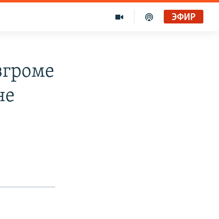
ЭФИР
згроме
не