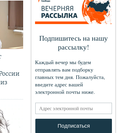
т
России
 из