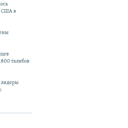
лось
к США в
жены
яцев
1800 талибов
е лидеры
.