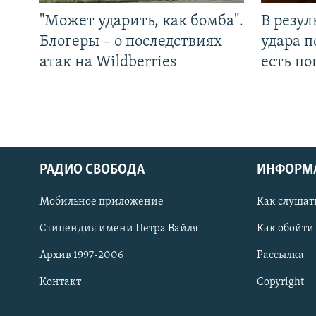
"Может ударить, как бомба".
В резул
Блогеры – о последствиях
удара п
атак на Wildberries
есть п
РАДИО СВОБОДА
ИНФОРМ
Мобильное приложение
Как слушат
СОЦИАЛЬНЫЕ СЕТИ
Стипендия имени Петра Вайля
Как обойти
Архив 1997-2006
Рассылка
Контакт
Copyright
Все сайты РСЕ/РС