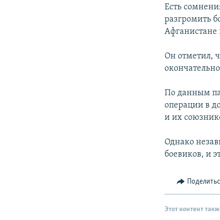
РАСПИСАНИЕ ВЕЩАНИЯ
Есть сомнени
ПОДПИШИТЕСЬ НА РАССЫЛКУ
разгромить б
Афганистане 
Он отметил, 
окончательно
По данным па
операции в д
и их союзник
Однако незав
боевиков, и 
Поделить
Этот контент такж