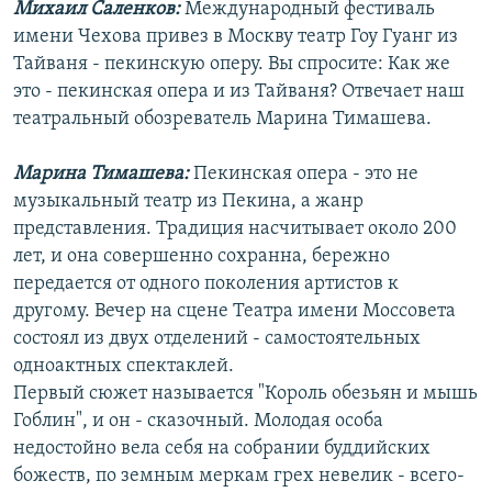
Михаил Саленков:
Международный фестиваль
РАСПИСАНИЕ ВЕЩАНИЯ
имени Чехова привез в Москву театр Гоу Гуанг из
ПОДПИШИТЕСЬ НА РАССЫЛКУ
Тайваня - пекинскую оперу. Вы спросите: Как же
это - пекинская опера и из Тайваня? Отвечает наш
театральный обозреватель Марина Тимашева.
СОЦИАЛЬНЫЕ СЕТИ
Марина Тимашева:
Пекинская опера - это не
музыкальный театр из Пекина, а жанр
представления. Традиция насчитывает около 200
лет, и она совершенно сохранна, бережно
Все сайты РСЕ/РС
передается от одного поколения артистов к
другому. Вечер на сцене Театра имени Моссовета
состоял из двух отделений - самостоятельных
одноактных спектаклей.
Первый сюжет называется "Король обезьян и мышь
Гоблин", и он - сказочный. Молодая особа
недостойно вела себя на собрании буддийских
божеств, по земным меркам грех невелик - всего-