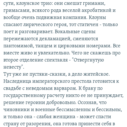
сути, клоунское трио: они смешат гримами,
гримасами, всякого рода веселой акробатикой и
вообще очень подвижная компания. Клоуны
спасают лирического героя, тот статичен - только
поет и разговаривает. Вокальные сцены
перемежаются декламацией, сменяются
пантомимой, танцем и цирковыми номерами. Все
вместе живо и увлекательно. Чего не скажешь про
второе отделение спектакля - "Отвергнутую
невесту".
Тут уже не пустяки-сказки, а дело житейское.
Наследница императорского престола готовится к
свадьбе с неведомым варваром. К браку по
государственному расчету никто ее не принуждает,
решение героини добровольно. Осознав, что
чиновники и военные бессмысленны и бессильны,
и только она - слабая женщина - может спасти
страну от разорения, она готова принести себя в