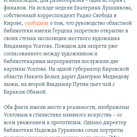
И напоследок, для разнообразия – одна история с
финалом. На исходе недели Екатерина Лушникова,
собственный корреспондент Радио Свобода в
Кирове,
сообщила
о том, что руководство областной
библиотеки имени Герцена запретило открытие в
своих стенах экспозиции местного художника
Владимира Усатова. Поводом для запрета уже
согласованного между художником и
библиотекарями мероприятия послужили две
картины Усатова. На одной губернатор Кировской
области Никита Белых дарит Дмитрию Медведеву
лыжи, на второй Владимир Путин пьет чай с
Бараком Обамой.
Оба факта имели место в реальности, изображены
Усатовым в стилистике наивного искусства – со
всем уважением к прототипам. Однако директор
библиотеки Надежда Гурьянова сочла портреты