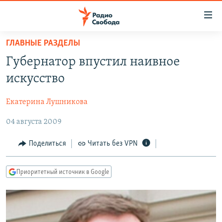
Ссылки
для
упрощенного
ГЛАВНЫЕ РАЗДЕЛЫ
ПРОГРАММЫ
доступа
Губернатор впустил наивное
ПОДКАСТЫ
Вернуться
искусство
к
АВТОРСКИЕ ПРОЕКТЫ
основному
Екатерина Лушникова
ЦИТАТЫ СВОБОДЫ
содержанию
Вернутся
04 августа 2009
МНЕНИЯ
к
КУЛЬТУРА
Поделиться
Читать без VPN
главной
навигации
IDEL.РЕАЛИИ
Вернутся
Приоритетный источник в Google
КАВКАЗ.РЕАЛИИ
к
СЕВЕР.РЕАЛИИ
поиску
СИБИРЬ.РЕАЛИИ