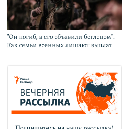
"Он погиб, а его объявили беглецом".
Как семьи военных лишают выплат