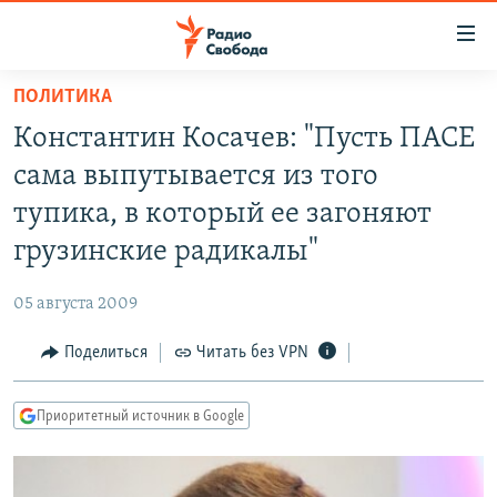
Ссылки
для
упрощенного
ПОЛИТИКА
ПРОГРАММЫ
доступа
Константин Косачев: "Пусть ПАСЕ
ПОДКАСТЫ
Вернуться
сама выпутывается из того
к
АВТОРСКИЕ ПРОЕКТЫ
тупика, в который ее загоняют
основному
ЦИТАТЫ СВОБОДЫ
содержанию
грузинские радикалы"
Вернутся
МНЕНИЯ
к
05 августа 2009
КУЛЬТУРА
главной
Поделиться
Читать без VPN
навигации
IDEL.РЕАЛИИ
Вернутся
КАВКАЗ.РЕАЛИИ
к
Приоритетный источник в Google
СЕВЕР.РЕАЛИИ
поиску
СИБИРЬ.РЕАЛИИ