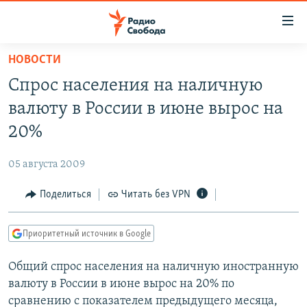
Ссылки
для
упрощенного
НОВОСТИ
ПРОГРАММЫ
доступа
Спрос населения на наличную
ПОДКАСТЫ
Вернуться
валюту в России в июне вырос на
к
АВТОРСКИЕ ПРОЕКТЫ
20%
основному
ЦИТАТЫ СВОБОДЫ
содержанию
05 августа 2009
Вернутся
МНЕНИЯ
к
Поделиться
Читать без VPN
КУЛЬТУРА
главной
навигации
IDEL.РЕАЛИИ
Приоритетный источник в Google
Вернутся
КАВКАЗ.РЕАЛИИ
к
Общий спрос населения на наличную иностранную
СЕВЕР.РЕАЛИИ
поиску
валюту в России в июне вырос на 20% по
СИБИРЬ.РЕАЛИИ
сравнению с показателем предыдущего месяца,