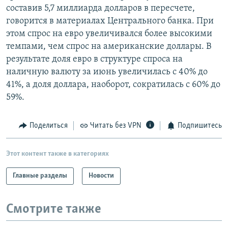
составив 5,7 миллиарда долларов в пересчете,
РАСПИСАНИЕ ВЕЩАНИЯ
говорится в материалах Центрального банка. При
ПОДПИШИТЕСЬ НА РАССЫЛКУ
этом спрос на евро увеличивался более высокими
темпами, чем спрос на американские доллары. В
СОЦИАЛЬНЫЕ СЕТИ
результате доля евро в структуре спроса на
наличную валюту за июнь увеличилась с 40% до
41%, а доля доллара, наоборот, сократилась с 60% до
59%.
Все сайты РСЕ/РС
Поделиться
Читать без VPN
Подпишитесь
Этот контент также в категориях
Главные разделы
Новости
Смотрите также