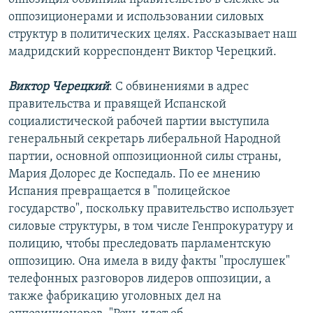
РАСПИСАНИЕ ВЕЩАНИЯ
оппозиционерами и использовании силовых
структур в политических целях. Рассказывает наш
ПОДПИШИТЕСЬ НА РАССЫЛКУ
мадридский корреспондент Виктор Черецкий.
СОЦИАЛЬНЫЕ СЕТИ
Виктор Черецкий
: С обвинениями в адрес
правительства и правящей Испанской
социалистической рабочей партии выступила
генеральный секретарь либеральной Народной
партии, основной оппозиционной силы страны,
Все сайты РСЕ/РС
Мария Долорес де Коспедаль. По ее мнению
Испания превращается в "полицейское
государство", поскольку правительство использует
силовые структуры, в том числе Генпрокуратуру и
полицию, чтобы преследовать парламентскую
оппозицию. Она имела в виду факты "прослушек"
телефонных разговоров лидеров оппозиции, а
также фабрикацию уголовных дел на