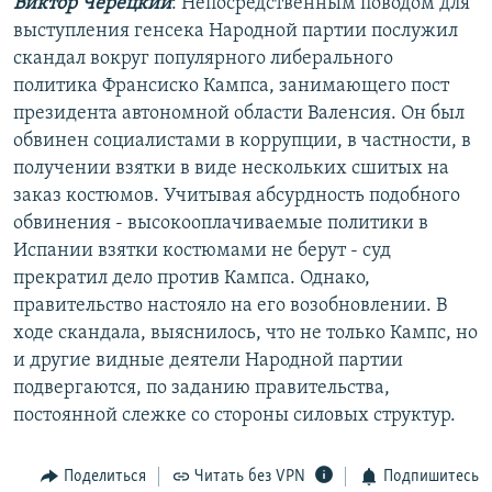
Виктор Черецкий
: Непосредственным поводом для
выступления генсека Народной партии послужил
скандал вокруг популярного либерального
политика Франсиско Кампса, занимающего пост
президента автономной области Валенсия. Он был
обвинен социалистами в коррупции, в частности, в
получении взятки в виде нескольких сшитых на
заказ костюмов. Учитывая абсурдность подобного
обвинения - высокооплачиваемые политики в
Испании взятки костюмами не берут - суд
прекратил дело против Кампса. Однако,
правительство настояло на его возобновлении. В
ходе скандала, выяснилось, что не только Кампс, но
и другие видные деятели Народной партии
подвергаются, по заданию правительства,
постоянной слежке со стороны силовых структур.
Поделиться
Читать без VPN
Подпишитесь