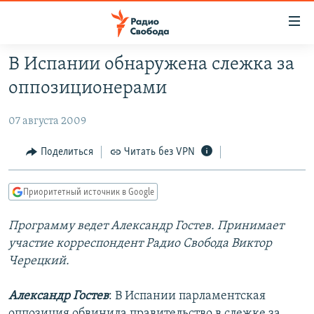
Ссылки
для
упрощенного
В Испании обнаружена слежка за
ПРОГРАММЫ
доступа
оппозиционерами
ПОДКАСТЫ
Вернуться
к
07 августа 2009
АВТОРСКИЕ ПРОЕКТЫ
основному
ЦИТАТЫ СВОБОДЫ
Поделиться
Читать без VPN
содержанию
Вернутся
МНЕНИЯ
к
Приоритетный источник в Google
КУЛЬТУРА
главной
Программу ведет Александр Гостев. Принимает
навигации
IDEL.РЕАЛИИ
участие корреспондент Радио Свобода Виктор
Вернутся
КАВКАЗ.РЕАЛИИ
Черецкий.
к
СЕВЕР.РЕАЛИИ
поиску
Александр Гостев
: В Испании парламентская
СИБИРЬ.РЕАЛИИ
оппозиция обвинила правительство в слежке за