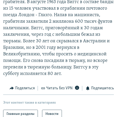
грабителя. В августе 1963 года Биггс в составе банды
РАСПИСАНИЕ ВЕЩАНИЯ
из 15 человек участвовал в ограблении почтового
ПОДПИШИТЕСЬ НА РАССЫЛКУ
поезда Лондон - Глазго. Напав на машиниста,
грабители захватили 2 миллиона 600 тысяч фунтов
наличными. Биггс, приговорённый к 30 годам
СОЦИАЛЬНЫЕ СЕТИ
заключения, через год с небольшим бежал из
тюрьмы. Более 30 лет он скрывался в Австралии и
Бразилии, но в 2001 году вернулся в
Великобританию, чтобы просить о медицинской
помощи. Его снова посадили в тюрьму, но вскоре
Все сайты РСЕ/РС
перевели в тюремную больницу. Биггсу в эту
субботу исполняется 80 лет.
Поделиться
Читать без VPN
Подпишитесь
Этот контент также в категориях
Главные разделы
Новости