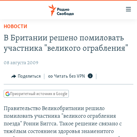
Ссылки
для
упрощенного
НОВОСТИ
ПРОГРАММЫ
доступа
В Британии решено помиловать
ПОДКАСТЫ
Вернуться
участника "великого ограбления"
к
АВТОРСКИЕ ПРОЕКТЫ
основному
08 августа 2009
ЦИТАТЫ СВОБОДЫ
содержанию
Вернутся
МНЕНИЯ
Поделиться
Читать без VPN
к
КУЛЬТУРА
главной
Приоритетный источник в Google
навигации
IDEL.РЕАЛИИ
Вернутся
Правительство Великобритании решило
КАВКАЗ.РЕАЛИИ
к
помиловать участника "великого ограбления
СЕВЕР.РЕАЛИИ
поиску
поезда" Ронни Биггса. Такое решение связано с
тяжёлым состоянием здоровья знаменитого
СИБИРЬ.РЕАЛИИ