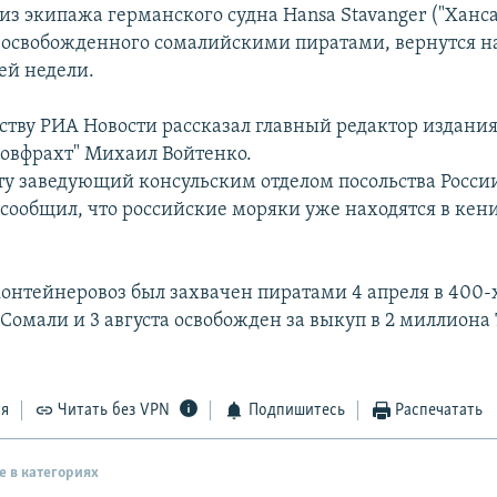
из экипажа германского судна Hansa Stavanger ("Ханс
 освобожденного сомалийскими пиратами, вернутся на
ей недели.
тству РИА Новости рассказал главный редактор издани
Совфрахт" Михаил Войтенко.
оту заведующий консульским отделом посольства Росси
сообщил, что российские моряки уже находятся в кен
онтейнеровоз был захвачен пиратами 4 апреля в 400-
Сомали и 3 августа освобожден за выкуп в 2 миллиона
ся
Читать без VPN
Подпишитесь
Распечатать
е в категориях