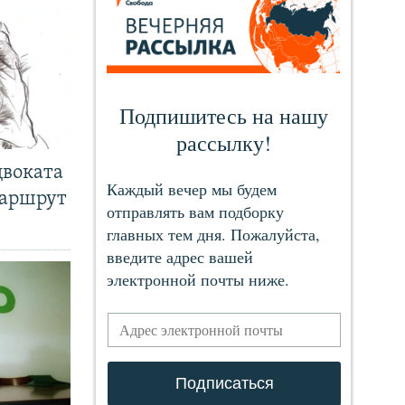
двоката
маршрут