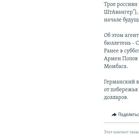
РАСПИСАНИЕ ВЕЩАНИЯ
Трое россиян 
ПОДПИШИТЕСЬ НА РАССЫЛКУ
ШтАвангер"),
начале будущ
Об этом аген
бюллетень - 
Ранее в субб
Армен Попов 
Момбаса.
Германский к
от побережья 
долларов.
Поделить
Этот контент такж