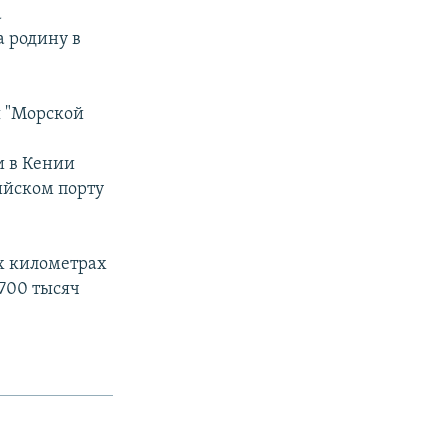
а
 родину в
я "Морской
и в Кении
ийском порту
х километрах
 700 тысяч