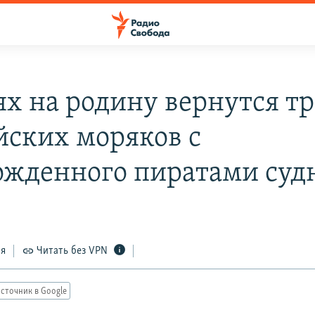
ях на родину вернутся тр
йских моряков с
ожденного пиратами суд
9
ся
Читать без VPN
сточник в Google