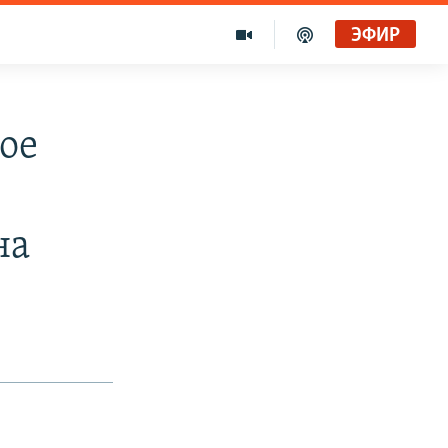
ЭФИР
ое
на