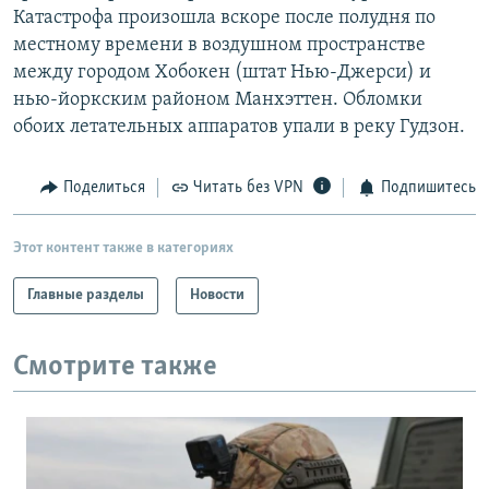
Катастрофа произошла вскоре после полудня по
РАСПИСАНИЕ ВЕЩАНИЯ
местному времени в воздушном пространстве
ПОДПИШИТЕСЬ НА РАССЫЛКУ
между городом Хобокен (штат Нью-Джерси) и
нью-йоркским районом Манхэттен. Обломки
СОЦИАЛЬНЫЕ СЕТИ
обоих летательных аппаратов упали в реку Гудзон.
Поделиться
Читать без VPN
Подпишитесь
Этот контент также в категориях
Все сайты РСЕ/РС
Главные разделы
Новости
Смотрите также