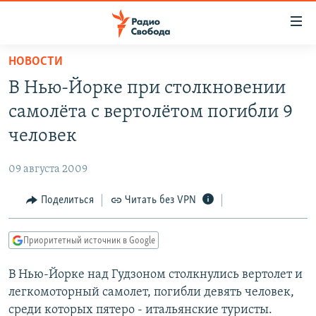
Ссылки
для
упрощенного
НОВОСТИ
ПРОГРАММЫ
доступа
В Нью-Йорке при столкновении
ПОДКАСТЫ
Вернуться
самолёта с вертолётом погибли 9
к
АВТОРСКИЕ ПРОЕКТЫ
человек
основному
ЦИТАТЫ СВОБОДЫ
содержанию
09 августа 2009
Вернутся
МНЕНИЯ
к
Поделиться
Читать без VPN
КУЛЬТУРА
главной
навигации
IDEL.РЕАЛИИ
Приоритетный источник в Google
Вернутся
КАВКАЗ.РЕАЛИИ
к
В Нью-Йорке над Гудзоном столкнулись вертолет и
СЕВЕР.РЕАЛИИ
поиску
легкомоторный самолет, погибли девять человек,
СИБИРЬ.РЕАЛИИ
среди которых пятеро - итальянские туристы.