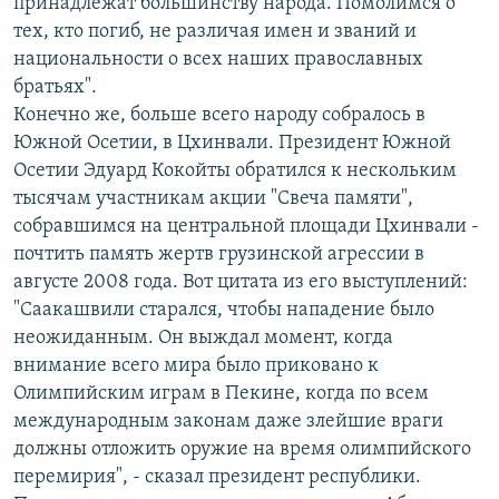
принадлежат большинству народа. Помолимся о
тех, кто погиб, не различая имен и званий и
национальности о всех наших православных
братьях".
Конечно же, больше всего народу собралось в
Южной Осетии, в Цхинвали. Президент Южной
Осетии Эдуард Кокойты обратился к нескольким
тысячам участникам акции "Свеча памяти",
собравшимся на центральной площади Цхинвали -
почтить память жертв грузинской агрессии в
августе 2008 года. Вот цитата из его выступлений:
"Саакашвили старался, чтобы нападение было
неожиданным. Он выждал момент, когда
внимание всего мира было приковано к
Олимпийским играм в Пекине, когда по всем
международным законам даже злейшие враги
должны отложить оружие на время олимпийского
перемирия", - сказал президент республики.