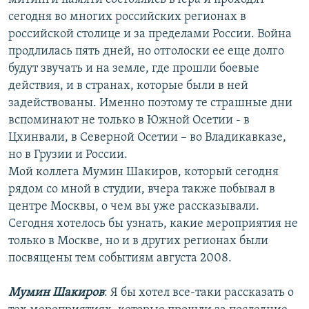
РАСПИСАНИЕ ВЕЩАНИЯ
сегодня во многих российских регионах в
российской столице и за пределами России. Война
ПОДПИШИТЕСЬ НА РАССЫЛКУ
продлилась пять дней, но отголоски ее еще долго
будут звучать и на земле, где прошли боевые
СОЦИАЛЬНЫЕ СЕТИ
действия, и в странах, которые были в ней
задействованы. Именно поэтому те страшные дни
вспоминают не только в Южной Осетии - в
Цхинвали, в Северной Осетии – во Владикавказе,
но в Грузии и России.
Все сайты РСЕ/РС
Мой коллега Мумин Шакиров, который сегодня
рядом со мной в студии, вчера также побывал в
центре Москвы, о чем вы уже рассказывали.
Сегодня хотелось бы узнать, какие мероприятия не
только в Москве, но и в других регионах были
посвящены тем событиям августа 2008.
Мумин Шакиров
: Я бы хотел все-таки рассказать о