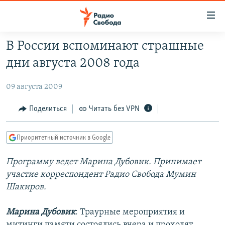
Ссылки
для
упрощенного
В России вспоминают страшные
ПРОГРАММЫ
доступа
дни августа 2008 года
ПОДКАСТЫ
Вернуться
к
09 августа 2009
АВТОРСКИЕ ПРОЕКТЫ
основному
ЦИТАТЫ СВОБОДЫ
Поделиться
Читать без VPN
содержанию
Вернутся
МНЕНИЯ
к
Приоритетный источник в Google
КУЛЬТУРА
главной
Программу ведет Марина Дубовик. Принимает
навигации
IDEL.РЕАЛИИ
участие корреспондент Радио Свобода Мумин
Вернутся
КАВКАЗ.РЕАЛИИ
Шакиров.
к
СЕВЕР.РЕАЛИИ
поиску
Марина Дубовик
: Траурные мероприятия и
СИБИРЬ.РЕАЛИИ
митинги памяти состоялись вчера и проходят