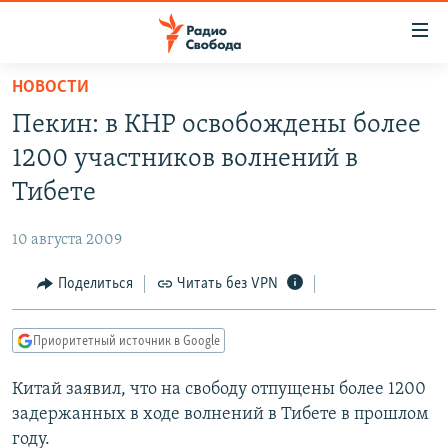
Ссылки
для
упрощенного
НОВОСТИ
ПРОГРАММЫ
доступа
Пекин: в КНР освобождены более
ПОДКАСТЫ
Вернуться
1200 участников волнений в
к
АВТОРСКИЕ ПРОЕКТЫ
Тибете
основному
ЦИТАТЫ СВОБОДЫ
содержанию
10 августа 2009
Вернутся
МНЕНИЯ
к
Поделиться
Читать без VPN
КУЛЬТУРА
главной
навигации
IDEL.РЕАЛИИ
Приоритетный источник в Google
Вернутся
КАВКАЗ.РЕАЛИИ
к
Китай заявил, что на свободу отпущены более 1200
СЕВЕР.РЕАЛИИ
поиску
задержанных в ходе волнений в Тибете в прошлом
СИБИРЬ.РЕАЛИИ
году.