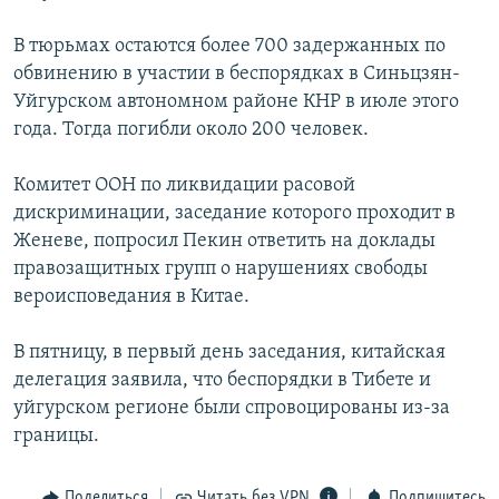
РАСПИСАНИЕ ВЕЩАНИЯ
В тюрьмах остаются более 700 задержанных по
ПОДПИШИТЕСЬ НА РАССЫЛКУ
обвинению в участии в беспорядках в Синьцзян-
Уйгурском автономном районе КНР в июле этого
СОЦИАЛЬНЫЕ СЕТИ
года. Тогда погибли около 200 человек.
Комитет ООН по ликвидации расовой
дискриминации, заседание которого проходит в
Женеве, попросил Пекин ответить на доклады
правозащитных групп о нарушениях свободы
Все сайты РСЕ/РС
вероисповедания в Китае.
В пятницу, в первый день заседания, китайская
делегация заявила, что беспорядки в Тибете и
уйгурском регионе были спровоцированы из-за
границы.
Поделиться
Читать без VPN
Подпишитесь