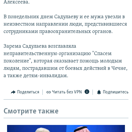
Алексеева.
РАСПИСАНИЕ ВЕЩАНИЯ
ПОДПИШИТЕСЬ НА РАССЫЛКУ
В понедельник днем Садулаеву и ее мужа увезли в
неизвестном направлении люди, представившиеся
сотрудниками правоохранительных органов.
СОЦИАЛЬНЫЕ СЕТИ
Зарема Садулаева возглавляла
неправительственную организацию "Спасем
поколение", которая оказывает помощь молодым
людям, пострадавшим от боевых действий в Чечне,
Все сайты РСЕ/РС
а также детям-инвалидам.
Поделиться
Читать без VPN
Подпишитесь
Смотрите также