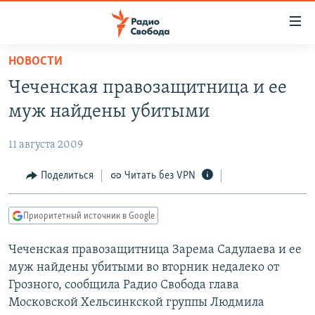
Ссылки
для
упрощенного
НОВОСТИ
ПРОГРАММЫ
доступа
Чеченская правозащитница и ее
ПОДКАСТЫ
Вернуться
муж найдены убитыми
к
АВТОРСКИЕ ПРОЕКТЫ
основному
11 августа 2009
ЦИТАТЫ СВОБОДЫ
содержанию
Вернутся
МНЕНИЯ
Поделиться
Читать без VPN
к
КУЛЬТУРА
главной
Приоритетный источник в Google
навигации
IDEL.РЕАЛИИ
Вернутся
Чеченская правозащитница Зарема Садулаева и ее
КАВКАЗ.РЕАЛИИ
к
муж найдены убитыми во вторник недалеко от
СЕВЕР.РЕАЛИИ
поиску
Грозного, сообщила Радио Свобода глава
Московской Хельсинкской группы Людмила
СИБИРЬ.РЕАЛИИ