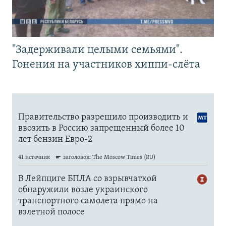
"Задерживали целыми семьями".
Гонения на участников хиппи-слёта