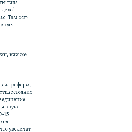
кты типа
 дело".
ас. Там есть
ивных
тин, или же
ачала реформ,
противостояние
бъединение
рьезную
0-15
кол.
что увеличат