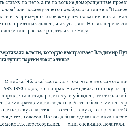
ть ставку на него, а не на всякие доморощенные прое
 силы" или последующего преобразования ее в "Правое
влачить примерно такое же существование, как и сейч
йных, приятных людей, я их уважаю. Но как перспект
 сожалению, рассматривать их не могу.
 вертикали власти, которую выстраивает Владимир Пу
ий тупик партий такого типа?
— Ошибка "Яблока" состояла в том, что еще с самого н
с 1992-1993 годов, это направление сделало ставку на 
направлению гайдаровскому. Я убежден, что только о
сил демократов могло создать в России более-менее се
политическую партию — хотя бы такую, которая дает 1
процентов голосов. Но тогда была сделана ставка на рас
Демократы перессорились — они, очевидно, полагали, 