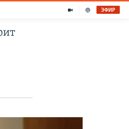
ЭФИР
оит