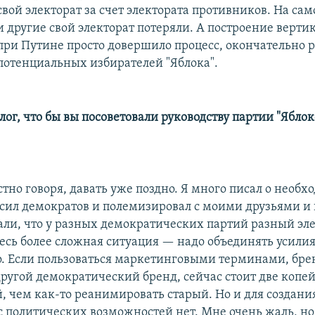
свой электорат за счет электората противников. На сам
и другие свой электорат потеряли. А построение верти
при Путине просто довершило процесс, окончательно 
потенциальных избирателей "Яблока".
ог, что бы вы посоветовали руководству партии "Яблоко
тно говоря, давать уже поздно. Я много писал о необх
сил демократов и полемизировал с моими друзьями и 
али, что у разных демократических партий разный эле
десь более сложная ситуация — надо объединять усилия
. Если пользоваться маркетинговыми терминами, брен
другой демократический бренд, сейчас стоит две копе
, чем как-то реанимировать старый. Но и для создани
с политических возможностей нет. Мне очень жаль, но