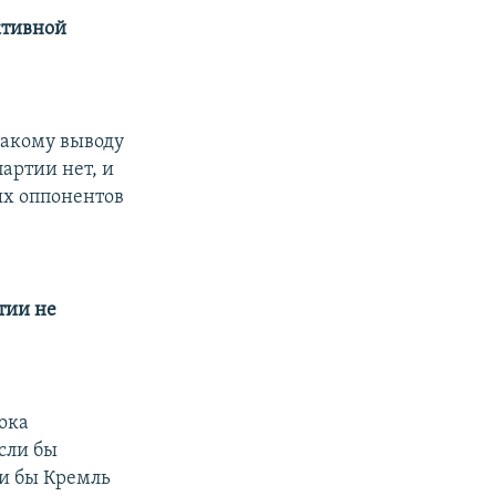
ктивной
такому выводу
артии нет, и
ых оппонентов
тии не
ока
если бы
ли бы Кремль