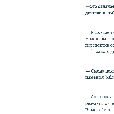
—Это означае
деятельности
— К сожалени
можно было п
перспектив ос
— "Правого де
— Смена поко
изменил "Ябл
— Сначала ка
результатов н
"Яблоко" ста