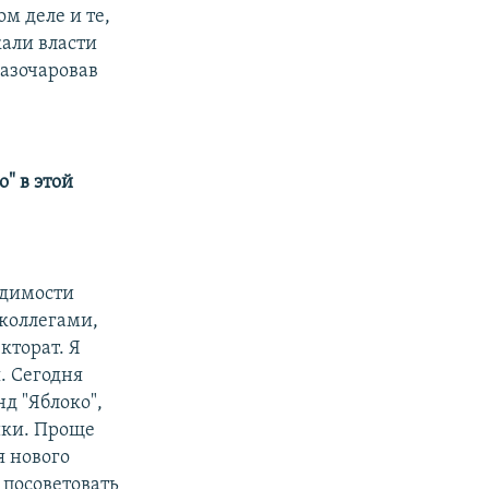
ом деле и те,
кали власти
разочаровав
" в этой
одимости
коллегами,
кторат. Я
. Сегодня
д "Яблоко",
йки. Проще
я нового
 посоветовать