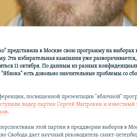
ко" представила в Москве свою программу на выборах 
му. Эта избирательная кампания уже разворачивается
яться 11 октября. По данным из разных конфиденциа
у "Яблока" есть довольно значительные проблемы со сб
ференции, посвященной презентации "яблочной" прог
ступили лидер партии Сергей Митрохин и известный 
ков
.
перспективам этой партии в преддверии выборов в Мо
ио Свобода дает научный руководитель санкт-петербу