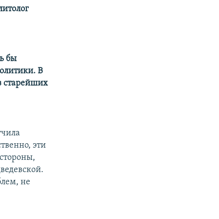
литолог
ь бы
олитики. В
из старейших
учила
твенно, эти
стороны,
дведевской.
лем, не