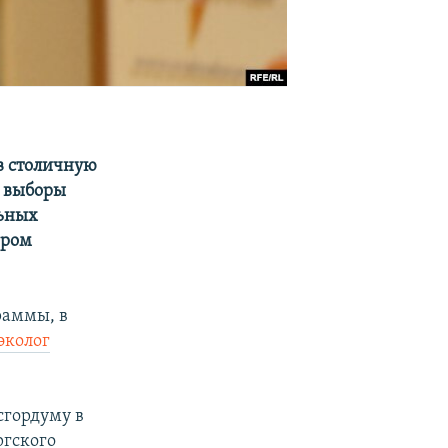
в столичную
, выборы
льных
ором
раммы, в
эколог
сгордуму в
ргского