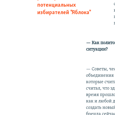
потенциальных
избирателей "Яблока"
— Как политол
ситуации?
— Советы, чес
объединения 
которые счит
считал, что з
время прошло
как и любой 
создать новый
бренда сейча