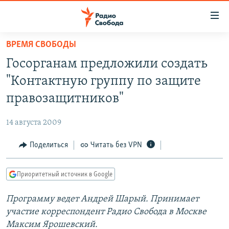
Ссылки
для
упрощенного
ВРЕМЯ СВОБОДЫ
ПРОГРАММЫ
доступа
Госорганам предложили создать
ПОДКАСТЫ
Вернуться
"Контактную группу по защите
к
АВТОРСКИЕ ПРОЕКТЫ
правозащитников"
основному
ЦИТАТЫ СВОБОДЫ
содержанию
14 августа 2009
Вернутся
МНЕНИЯ
к
Поделиться
Читать без VPN
КУЛЬТУРА
главной
навигации
IDEL.РЕАЛИИ
Приоритетный источник в Google
Вернутся
КАВКАЗ.РЕАЛИИ
к
Программу ведет Андрей Шарый. Принимает
СЕВЕР.РЕАЛИИ
поиску
участие корреспондент Радио Свобода в Москве
СИБИРЬ.РЕАЛИИ
Максим Ярошевский.