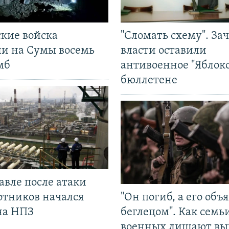
ские войска
"Сломать схему". За
ли на Сумы восемь
власти оставили
мб
антивоенное "Яблоко
бюллетене
авле после атаки
отников начался
"Он погиб, а его объ
на НПЗ
беглецом". Как семь
военных лишают вы