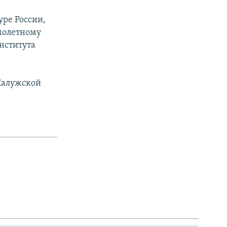
ре России,
молетному
нститута
 Калужской