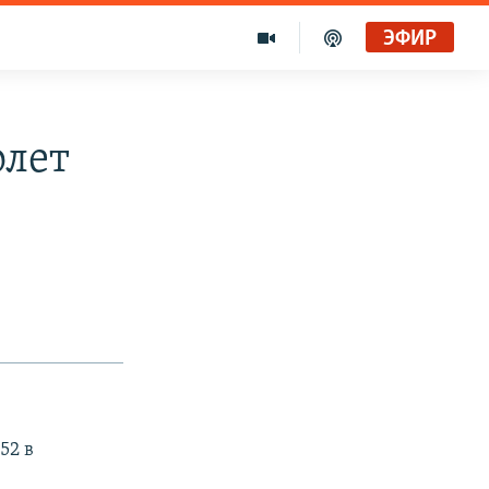
ЭФИР
олет
52 в