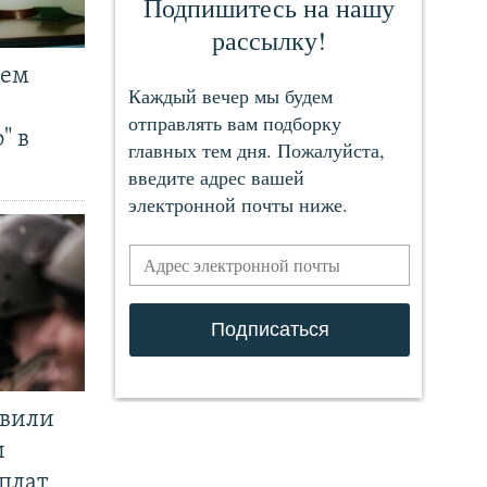
чем
" в
явили
и
плат