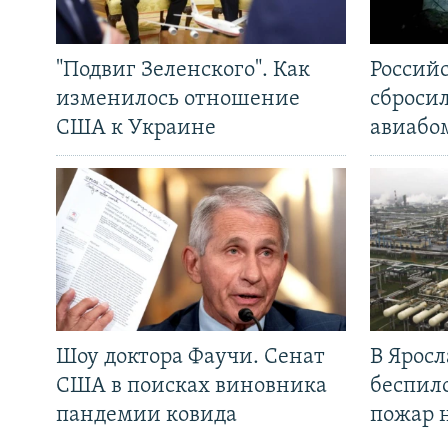
"Подвиг Зеленского". Как
Россий
изменилось отношение
сброси
США к Украине
авиабо
Шоу доктора Фаучи. Сенат
В Яросл
США в поисках виновника
беспил
пандемии ковида
пожар 