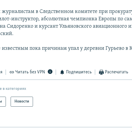
 журналистам в Следственном комитете при прокурату
илот-инструктор, абсолютная чемпионка Европы по са
ана Сидоренко и курсант Ульяновского авиационного и
ский.
е известным пока причинам упал у деревни Гурьево в
ся
Читать без VPN
Подпишитесь
Распечатать
е в категориях
ы
Новости