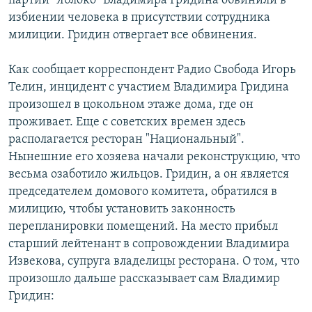
партии "Яблоко" Владимира Гридина обвинили в
РАСПИСАНИЕ ВЕЩАНИЯ
избиении человека в присутствии сотрудника
милиции. Гридин отвергает все обвинения.
ПОДПИШИТЕСЬ НА РАССЫЛКУ
Как сообщает корреспондент Радио Свобода Игорь
СОЦИАЛЬНЫЕ СЕТИ
Телин, инцидент с участием Владимира Гридина
произошел в цокольном этаже дома, где он
проживает. Еще с советских времен здесь
располагается ресторан "Национальный".
Нынешние его хозяева начали реконструкцию, что
Все сайты РСЕ/РС
весьма озаботило жильцов. Гридин, а он является
председателем домового комитета, обратился в
милицию, чтобы установить законность
перепланировки помещений. На место прибыл
старший лейтенант в сопровождении Владимира
Извекова, супруга владелицы ресторана. О том, что
произошло дальше рассказывает сам Владимир
Гридин: