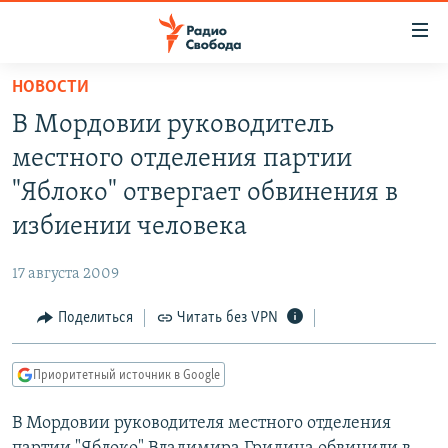
Ссылки
для
упрощенного
НОВОСТИ
ПРОГРАММЫ
доступа
В Мордовии руководитель
ПОДКАСТЫ
Вернуться
местного отделения партии
к
АВТОРСКИЕ ПРОЕКТЫ
"Яблоко" отвергает обвинения в
основному
ЦИТАТЫ СВОБОДЫ
содержанию
избиении человека
Вернутся
МНЕНИЯ
к
17 августа 2009
КУЛЬТУРА
главной
Поделиться
Читать без VPN
навигации
IDEL.РЕАЛИИ
Вернутся
КАВКАЗ.РЕАЛИИ
к
Приоритетный источник в Google
СЕВЕР.РЕАЛИИ
поиску
В Мордовии руководителя местного отделения
СИБИРЬ.РЕАЛИИ