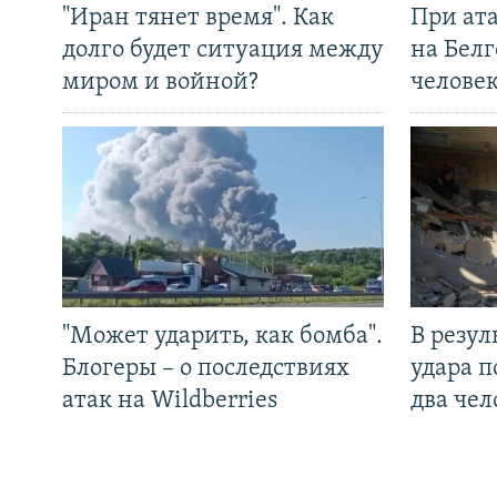
"Иран тянет время". Как
При ат
долго будет ситуация между
на Белг
миром и войной?
челове
"Может ударить, как бомба".
В резул
Блогеры – о последствиях
удара п
атак на Wildberries
два чел