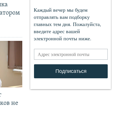
чка
ратором
т
ков не