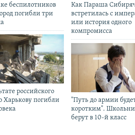
аке беспилотников
Как Параша Сибиря
ород погибли три
встретилась с импе
ка
или история одного
компромисса
ьтате российского
о Харькову погибли
"Путь до армии буде
овека
коротким". Школьни
берут в 10-й класс