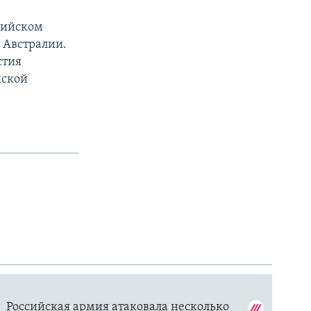
лийском
 Австралии.
стия
нской