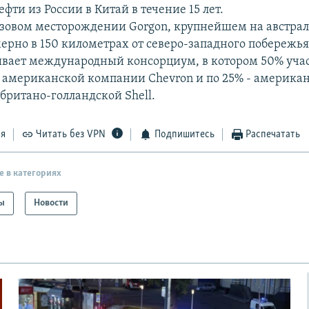
ефти из России в Китай в течение 15 лет.
газовом месторождении Gorgon, крупнейшем на австра
ерно в 150 километрах от северо-западного побережья
ывает международный консорциум, в котором 50% уча
американской компании Chevron и по 25% - америка
британо-голландской Shell.
ся
Читать без VPN
Подпишитесь
Распечатать
е в категориях
ы
Новости