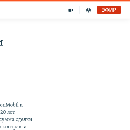
ЭФИР
и
onMobil и
 20 лет
 сумма сделки
о контракта