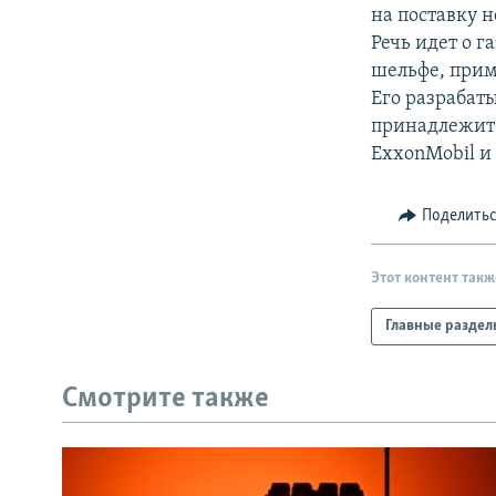
РАСПИСАНИЕ ВЕЩАНИЯ
на поставку н
ПОДПИШИТЕСЬ НА РАССЫЛКУ
Речь идет о 
шельфе, прим
Его разрабат
принадлежит 
ExxonMobil и 
Поделить
Этот контент такж
Главные раздел
Смотрите также