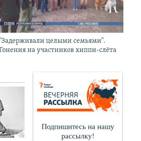
"Задерживали целыми семьями".
Гонения на участников хиппи-слёта