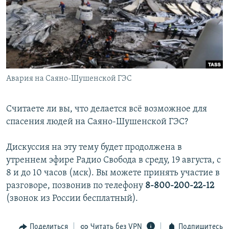
РАСПИСАНИЕ ВЕЩАНИЯ
ПОДПИШИТЕСЬ НА РАССЫЛКУ
СОЦИАЛЬНЫЕ СЕТИ
Авария на Саяно-Шушенской ГЭС
Считаете ли вы, что делается всё возможное для
спасения людей на Саяно-Шушенской ГЭС?
Все сайты РСЕ/РС
Дискуссия на эту тему будет продолжена в
утреннем эфире Радио Свобода в среду, 19 августа, с
8 и до 10 часов (мск). Вы можете принять участие в
разговоре, позвонив по телефону
8-800-200-22-12
(звонок из России бесплатный).
Поделиться
Читать без VPN
Подпишитесь