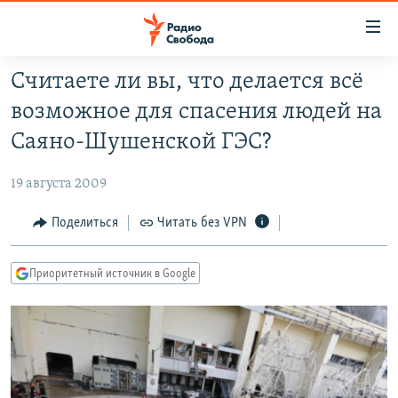
Ссылки
для
упрощенного
Считаете ли вы, что делается всё
ПРОГРАММЫ
доступа
возможное для спасения людей на
ПОДКАСТЫ
Вернуться
Саяно-Шушенской ГЭС?
к
АВТОРСКИЕ ПРОЕКТЫ
основному
19 августа 2009
ЦИТАТЫ СВОБОДЫ
содержанию
Вернутся
МНЕНИЯ
Поделиться
Читать без VPN
к
КУЛЬТУРА
главной
Приоритетный источник в Google
навигации
IDEL.РЕАЛИИ
Вернутся
КАВКАЗ.РЕАЛИИ
к
СЕВЕР.РЕАЛИИ
поиску
СИБИРЬ.РЕАЛИИ