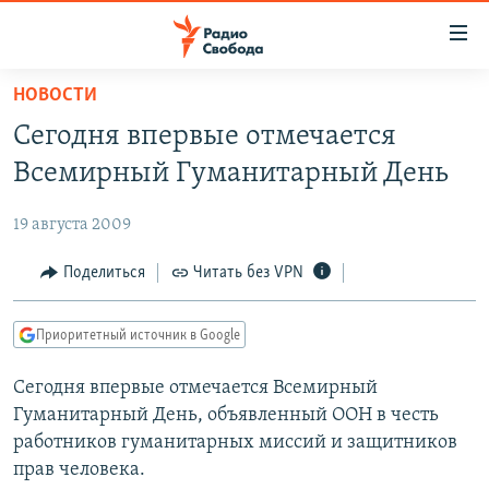
Ссылки
для
упрощенного
НОВОСТИ
ПРОГРАММЫ
доступа
Сегодня впервые отмечается
ПОДКАСТЫ
Вернуться
Всемирный Гуманитарный День
к
АВТОРСКИЕ ПРОЕКТЫ
основному
19 августа 2009
ЦИТАТЫ СВОБОДЫ
содержанию
Вернутся
МНЕНИЯ
Поделиться
Читать без VPN
к
КУЛЬТУРА
главной
Приоритетный источник в Google
навигации
IDEL.РЕАЛИИ
Вернутся
Сегодня впервые отмечается Всемирный
КАВКАЗ.РЕАЛИИ
к
Гуманитарный День, объявленный ООН в честь
СЕВЕР.РЕАЛИИ
поиску
работников гуманитарных миссий и защитников
прав человека.
СИБИРЬ.РЕАЛИИ