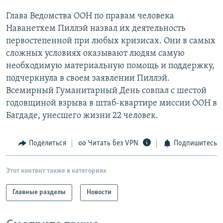
РАСПИСАНИЕ ВЕЩАНИЯ
Глава Ведомства ООН по правам человека
ПОДПИШИТЕСЬ НА РАССЫЛКУ
Наванетхем Пиллэй назвал их деятельность
первостепенной при любых кризисах. Они в самых
сложных условиях оказывают людям самую
СОЦИАЛЬНЫЕ СЕТИ
необходимую материальную помощь и поддержку,
подчеркнула в своем заявлении Пиллэй.
Всемирный Гуманитарный День совпал с шестой
годовщиной взрыва в штаб-квартире миссии ООН в
Багдаде, унесшего жизни 22 человек.
Все сайты РСЕ/РС
Поделиться
Читать без VPN
Подпишитесь
Этот контент также в категориях
Главные разделы
Новости