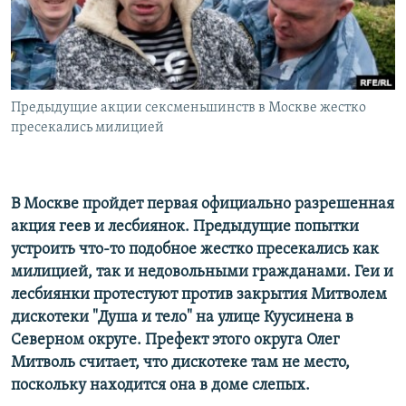
РАСПИСАНИЕ ВЕЩАНИЯ
ПОДПИШИТЕСЬ НА РАССЫЛКУ
СОЦИАЛЬНЫЕ СЕТИ
Предыдущие акции сексменьшинств в Москве жестко
пресекались милицией
В Москве пройдет первая официально разрешенная
Все сайты РСЕ/РС
акция геев и лесбиянок. Предыдущие попытки
устроить что-то подобное жестко пресекались как
милицией, так и недовольными гражданами. Геи и
лесбиянки протестуют против закрытия Митволем
дискотеки "Душа и тело" на улице Куусинена в
Северном округе. Префект этого округа Олег
Митволь считает, что дискотеке там не место,
поскольку находится она в доме слепых.