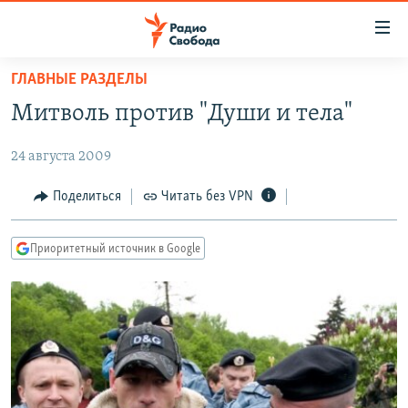
Ссылки
для
упрощенного
ГЛАВНЫЕ РАЗДЕЛЫ
ПРОГРАММЫ
доступа
Митволь против "Души и тела"
ПОДКАСТЫ
Вернуться
к
24 августа 2009
АВТОРСКИЕ ПРОЕКТЫ
основному
ЦИТАТЫ СВОБОДЫ
Поделиться
Читать без VPN
содержанию
Вернутся
МНЕНИЯ
к
Приоритетный источник в Google
КУЛЬТУРА
главной
навигации
IDEL.РЕАЛИИ
Вернутся
КАВКАЗ.РЕАЛИИ
к
СЕВЕР.РЕАЛИИ
поиску
СИБИРЬ.РЕАЛИИ