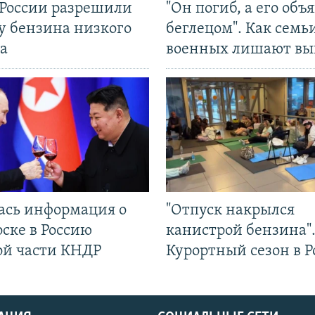
 России разрешили
"Он погиб, а его объ
у бензина низкого
беглецом". Как семь
а
военных лишают вы
ась информация о
"Отпуск накрылся
ске в Россию
канистрой бензина"
ой части КНДР
Курортный сезон в Р