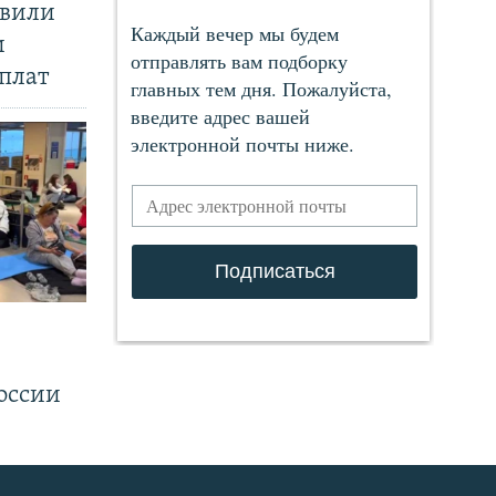
явили
и
плат
.
оссии