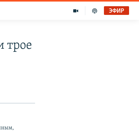
ЭФИР
и трое
нным,