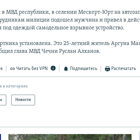
 в МВД республики, в селении Мескерт-Юрт на автоза
трудникам милиции подошел мужчина и привел в дейс
 под одеждой самодельное взрывное устройство.
ртника установлена. Это 25-летний житель Аргуна Ма
бщил глава МВД Чечни Руслан Алханов.
ся
Читать без VPN
Подпишитесь
Распечатать
е в категориях
ы
Новости