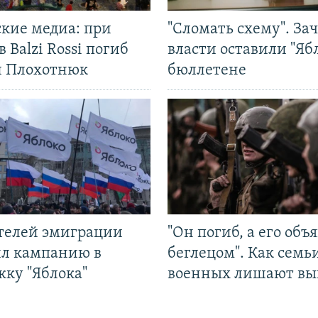
ские медиа: при
"Сломать схему". За
в Balzi Rossi погиб
власти оставили "Ябл
л Плохотнюк
бюллетене
ятелей эмиграции
"Он погиб, а его объ
ил кампанию в
беглецом". Как семь
жку "Яблока"
военных лишают вы