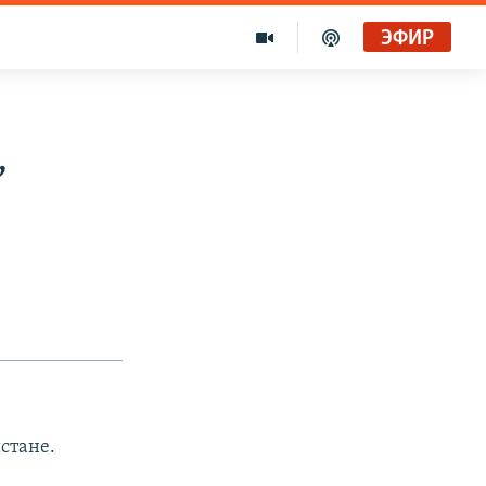
ЭФИР
,
стане.