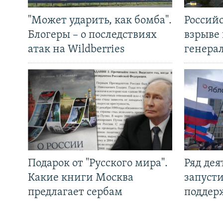
"Может ударить, как бомба".
Россий
Блогеры – о последствиях
взрыве 
атак на Wildberries
генера
Подарок от "Русского мира".
Ряд де
Какие книги Москва
запуст
предлагает сербам
поддер