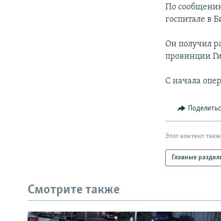
РАСПИСАНИЕ ВЕЩАНИЯ
По сообщению
ПОДПИШИТЕСЬ НА РАССЫЛКУ
госпитале в 
Он получил р
провинции Г
С начала опе
Поделить
Этот контент такж
Главные раздел
Смотрите также