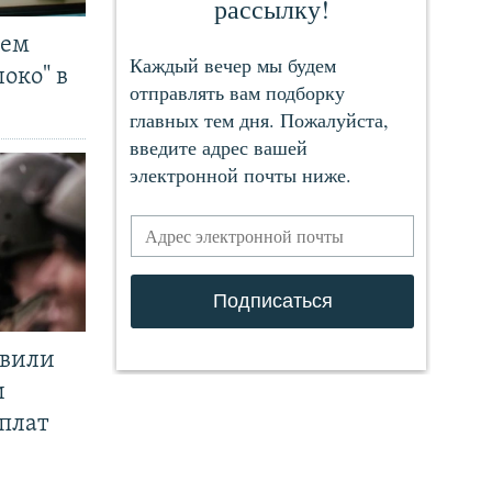
чем
око" в
явили
и
плат