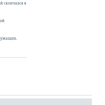
й скончался в
кой
служащих.