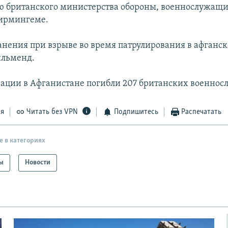
 британского министерства обороны, военнослужащи
Бирмингеме.
анения при взрыве во время патрулирования в афганс
ильменд.
рации в Афганистане погибли 207 британских военно
ся
Читать без VPN
Подпишитесь
Распечатать
е в категориях
ы
Новости