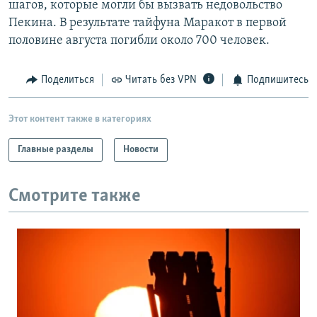
шагов, которые могли бы вызвать недовольство
РАСПИСАНИЕ ВЕЩАНИЯ
Пекина. В результате тайфуна Маракот в первой
ПОДПИШИТЕСЬ НА РАССЫЛКУ
половине августа погибли около 700 человек.
СОЦИАЛЬНЫЕ СЕТИ
Поделиться
Читать без VPN
Подпишитесь
Этот контент также в категориях
Главные разделы
Новости
Все сайты РСЕ/РС
Смотрите также