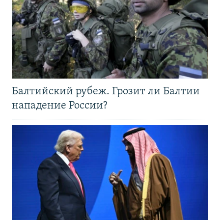
Балтийский рубеж. Грозит ли Балтии
нападение России?