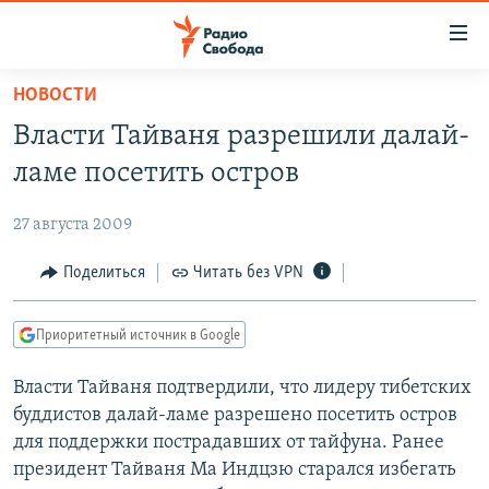
Ссылки
для
упрощенного
НОВОСТИ
ПРОГРАММЫ
доступа
Власти Тайваня разрешили далай-
ПОДКАСТЫ
Вернуться
ламе посетить остров
к
АВТОРСКИЕ ПРОЕКТЫ
основному
27 августа 2009
ЦИТАТЫ СВОБОДЫ
содержанию
Вернутся
МНЕНИЯ
Поделиться
Читать без VPN
к
КУЛЬТУРА
главной
Приоритетный источник в Google
навигации
IDEL.РЕАЛИИ
Вернутся
Власти Тайваня подтвердили, что лидеру тибетских
КАВКАЗ.РЕАЛИИ
к
буддистов далай-ламе разрешено посетить остров
СЕВЕР.РЕАЛИИ
поиску
для поддержки пострадавших от тайфуна. Ранее
президент Тайваня Ма Индцзю старался избегать
СИБИРЬ.РЕАЛИИ