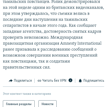
тамильских повстанцев. Ролик демонстрировался
РАСПИСАНИЕ ВЕЩАНИЯ
на этой неделе одним из британских видеоканалов,
ПОДПИШИТЕСЬ НА РАССЫЛКУ
при этом утверждалось, что съемки велись в
последние дни наступления на тамильских
сепаратистов в начале этого года. Как сообщают
СОЦИАЛЬНЫЕ СЕТИ
западные агентства, достоверность снятых кадров
проверить невозможно. Международная
правозащитная организация Amnesty International
ранее призывала к расследованию сообщений о
возможном совершении военных преступлений
Все сайты РСЕ/РС
как повстанцами, так и солдатами
правительственных сил.
Поделиться
Читать без VPN
Подпишитесь
Этот контент также в категориях
Главные разделы
Новости