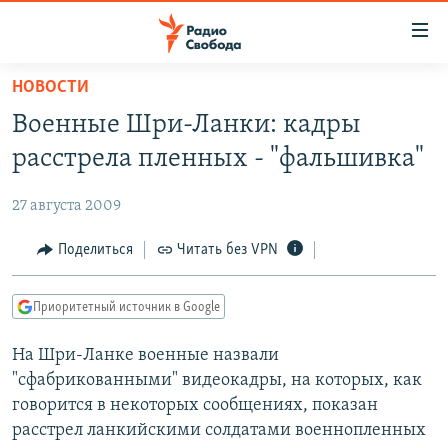
Ссылки
для
упрощенного
НОВОСТИ
ПРОГРАММЫ
доступа
Военные Шри-Ланки: кадры
ПОДКАСТЫ
Вернуться
расстрела пленных - "фальшивка"
к
АВТОРСКИЕ ПРОЕКТЫ
основному
27 августа 2009
ЦИТАТЫ СВОБОДЫ
содержанию
Вернутся
МНЕНИЯ
Поделиться
Читать без VPN
к
КУЛЬТУРА
главной
Приоритетный источник в Google
навигации
IDEL.РЕАЛИИ
Вернутся
На Шри-Ланке военные назвали
КАВКАЗ.РЕАЛИИ
к
"сфабрикованными" видеокадры, на которых, как
СЕВЕР.РЕАЛИИ
поиску
говорится в некоторых сообщениях, показан
расстрел ланкийскими солдатами военнопленных
СИБИРЬ.РЕАЛИИ