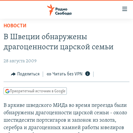
Ссылки
для
упрощенного
НОВОСТИ
ПРОГРАММЫ
доступа
В Швеции обнаружены
ПОДКАСТЫ
Вернуться
драгоценности царской семьи
к
АВТОРСКИЕ ПРОЕКТЫ
основному
28 августа 2009
ЦИТАТЫ СВОБОДЫ
содержанию
Вернутся
МНЕНИЯ
Поделиться
Читать без VPN
к
КУЛЬТУРА
главной
Приоритетный источник в Google
навигации
IDEL.РЕАЛИИ
Вернутся
В архиве шведского МИДа во время переезда были
КАВКАЗ.РЕАЛИИ
к
обнаружены драгоценности царской семьи - около
СЕВЕР.РЕАЛИИ
поиску
шестидесяти портсигаров и запонок из золота,
серебра и драгоценных камней работы ювелиров
СИБИРЬ.РЕАЛИИ