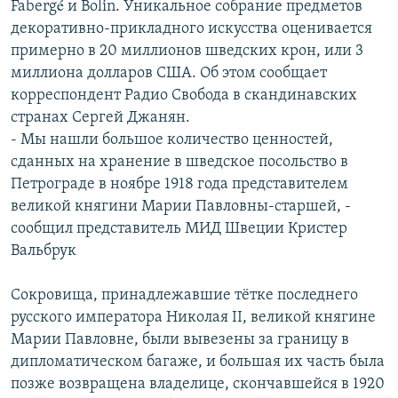
Fabergé и Bolin. Уникальное собрание предметов
РАСПИСАНИЕ ВЕЩАНИЯ
декоративно-прикладного искусства оценивается
ПОДПИШИТЕСЬ НА РАССЫЛКУ
примерно в 20 миллионов шведских крон, или 3
миллиона долларов США. Об этом сообщает
корреспондент Радио Свобода в скандинавских
СОЦИАЛЬНЫЕ СЕТИ
странах Сергей Джанян.
- Мы нашли большое количество ценностей,
сданных на хранение в шведское посольство в
Петрограде в ноябре 1918 года представителем
великой княгини Марии Павловны-старшей, -
Все сайты РСЕ/РС
сообщил представитель МИД Швеции Кристер
Вальбрук
Сокровища, принадлежавшие тётке последнего
русского императора Николая II, великой княгине
Марии Павловне, были вывезены за границу в
дипломатическом багаже, и большая их часть была
позже возвращена владелице, скончавшейся в 1920