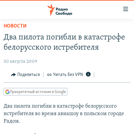
Ссылки
для
упрощенного
НОВОСТИ
ПРОГРАММЫ
доступа
Два пилота погибли в катастрофе
ПОДКАСТЫ
Вернуться
белорусского истребителя
к
АВТОРСКИЕ ПРОЕКТЫ
основному
30 августа 2009
ЦИТАТЫ СВОБОДЫ
содержанию
Вернутся
МНЕНИЯ
Поделиться
Читать без VPN
к
КУЛЬТУРА
главной
Приоритетный источник в Google
навигации
IDEL.РЕАЛИИ
Вернутся
Два пилота погибли в катастрофе белорусского
КАВКАЗ.РЕАЛИИ
к
истребителя во время авиашоу в польском городе
СЕВЕР.РЕАЛИИ
поиску
Радом.
СИБИРЬ.РЕАЛИИ