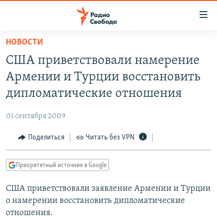
Ссылки
для
упрощенного
НОВОСТИ
ПРОГРАММЫ
доступа
США приветствовали намерение
ПОДКАСТЫ
Вернуться
Армении и Турции восстановить
к
АВТОРСКИЕ ПРОЕКТЫ
дипломатические отношения
основному
ЦИТАТЫ СВОБОДЫ
содержанию
01 сентября 2009
Вернутся
МНЕНИЯ
к
Поделиться
Читать без VPN
КУЛЬТУРА
главной
навигации
IDEL.РЕАЛИИ
Приоритетный источник в Google
Вернутся
КАВКАЗ.РЕАЛИИ
к
США приветствовали заявление Армении и Турции
СЕВЕР.РЕАЛИИ
поиску
о намерении восстановить дипломатические
СИБИРЬ.РЕАЛИИ
отношения.