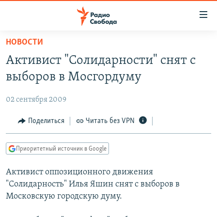
Ссылки
для
упрощенного
НОВОСТИ
ПРОГРАММЫ
доступа
Активист "Солидарности" снят с
ПОДКАСТЫ
Вернуться
выборов в Мосгордуму
к
АВТОРСКИЕ ПРОЕКТЫ
основному
02 сентября 2009
ЦИТАТЫ СВОБОДЫ
содержанию
Вернутся
МНЕНИЯ
Поделиться
Читать без VPN
к
КУЛЬТУРА
главной
Приоритетный источник в Google
навигации
IDEL.РЕАЛИИ
Вернутся
Активист оппозиционного движения
КАВКАЗ.РЕАЛИИ
к
"Солидарность" Илья Яшин снят с выборов в
СЕВЕР.РЕАЛИИ
поиску
Московскую городскую думу.
СИБИРЬ.РЕАЛИИ