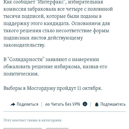
Как сообщает "Интерфакс", избирательная
РАСПИСАНИЕ ВЕЩАНИЯ
комиссия забраковала все четыре с половиной
ПОДПИШИТЕСЬ НА РАССЫЛКУ
тысячи подписей, которые были поданы в
поддержку этого кандидата. Основанием для
такого решения стало несоответствие формы
СОЦИАЛЬНЫЕ СЕТИ
подписных листов действующему
законодательству.
В "Солидарности" заявляют о намерении
обжаловать решение избиркома, назвав его
Все сайты РСЕ/РС
политическим.
Выборы в Мосгордуму пройдут 11 октября.
Поделиться
Читать без VPN
Подпишитесь
Этот контент также в категориях