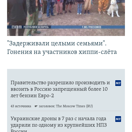
"Задерживали целыми семьями".
Гонения на участников хиппи-слёта