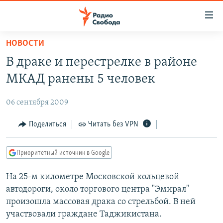
Ссылки
для
упрощенного
НОВОСТИ
ПРОГРАММЫ
доступа
В драке и перестрелке в районе
ПОДКАСТЫ
Вернуться
МКАД ранены 5 человек
к
АВТОРСКИЕ ПРОЕКТЫ
основному
06 сентября 2009
ЦИТАТЫ СВОБОДЫ
содержанию
Вернутся
МНЕНИЯ
Поделиться
Читать без VPN
к
КУЛЬТУРА
главной
Приоритетный источник в Google
навигации
IDEL.РЕАЛИИ
Вернутся
На 25-м километре Московской кольцевой
КАВКАЗ.РЕАЛИИ
к
автодороги, около торгового центра "Эмирал"
СЕВЕР.РЕАЛИИ
поиску
произошла массовая драка со стрельбой. В ней
участвовали граждане Таджикистана.
СИБИРЬ.РЕАЛИИ