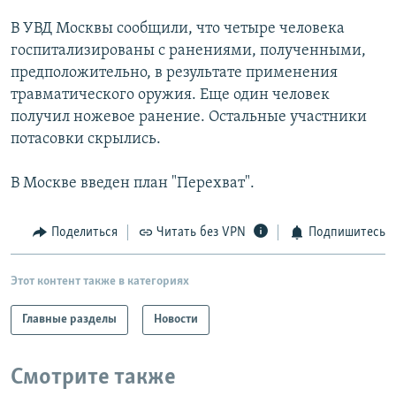
РАСПИСАНИЕ ВЕЩАНИЯ
В УВД Москвы сообщили, что четыре человека
ПОДПИШИТЕСЬ НА РАССЫЛКУ
госпитализированы с ранениями, полученными,
предположительно, в результате применения
травматического оружия. Еще один человек
СОЦИАЛЬНЫЕ СЕТИ
получил ножевое ранение. Остальные участники
потасовки скрылись.
В Москве введен план "Перехват".
Все сайты РСЕ/РС
Поделиться
Читать без VPN
Подпишитесь
Этот контент также в категориях
Главные разделы
Новости
Смотрите также