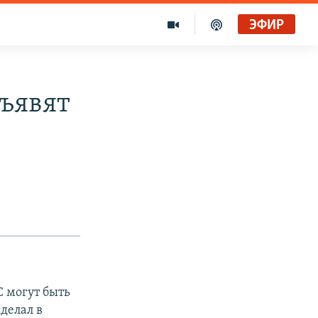
ЭФИР
ъявят
 могут быть
делал в