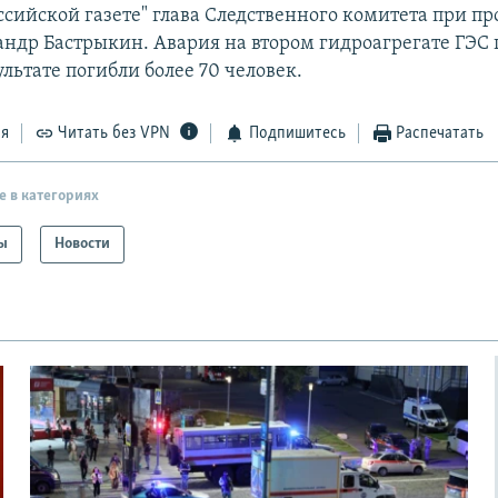
ссийской газете" глава Следственного комитета при п
андр Бастрыкин. Авария на втором гидроагрегате ГЭС 
зультате погибли более 70 человек.
ся
Читать без VPN
Подпишитесь
Распечатать
е в категориях
ы
Новости