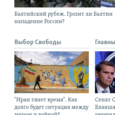
Балтийский рубеж. Грозит ли Балтии
нападение России?
Выбор Свободы
Главны
"Иран тянет время". Как
Сенат 
долго будет ситуация между
Бланша
миром и войной?
генера