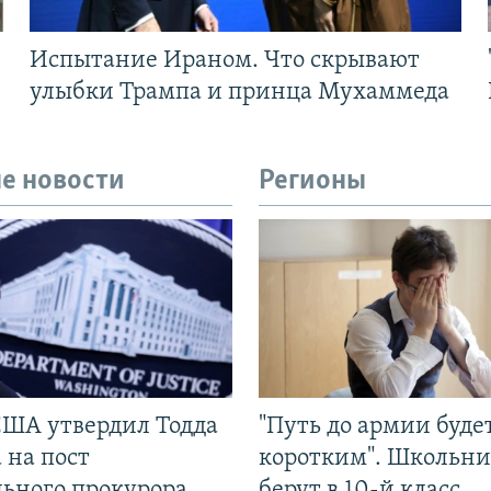
Испытание Ираном. Что скрывают
улыбки Трампа и принца Мухаммеда
е новости
Регионы
США утвердил Тодда
"Путь до армии буде
 на пост
коротким". Школьни
льного прокурора
берут в 10-й класс