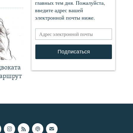
двоката
маршрут