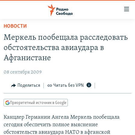
Ссылки
для
упрощенного
НОВОСТИ
ПРОГРАММЫ
доступа
Меркель пообещала расследовать
ПОДКАСТЫ
Вернуться
обстоятельства авиаудара в
к
АВТОРСКИЕ ПРОЕКТЫ
Афганистане
основному
ЦИТАТЫ СВОБОДЫ
содержанию
08 сентября 2009
Вернутся
МНЕНИЯ
к
Поделиться
Читать без VPN
КУЛЬТУРА
главной
навигации
IDEL.РЕАЛИИ
Приоритетный источник в Google
Вернутся
КАВКАЗ.РЕАЛИИ
к
Канцлер Германии Ангела Меркель пообещала
СЕВЕР.РЕАЛИИ
поиску
сегодня обеспечить полное выяснение
СИБИРЬ.РЕАЛИИ
обстоятельств авиаудара НАТО в афганской