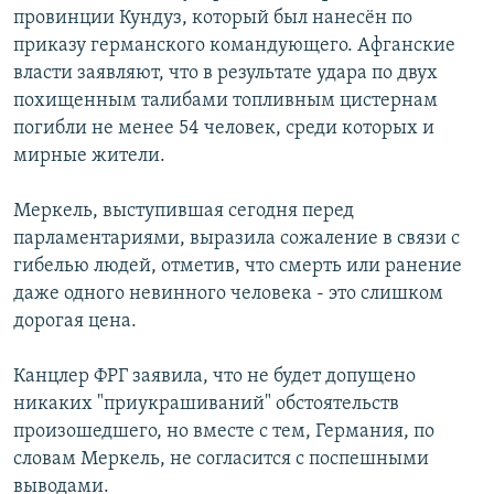
провинции Кундуз, который был нанесён по
РАСПИСАНИЕ ВЕЩАНИЯ
приказу германского командующего. Афганские
ПОДПИШИТЕСЬ НА РАССЫЛКУ
власти заявляют, что в результате удара по двух
похищенным талибами топливным цистернам
СОЦИАЛЬНЫЕ СЕТИ
погибли не менее 54 человек, среди которых и
мирные жители.
Меркель, выступившая сегодня перед
парламентариями, выразила сожаление в связи с
гибелью людей, отметив, что смерть или ранение
Все сайты РСЕ/РС
даже одного невинного человека - это слишком
дорогая цена.
Канцлер ФРГ заявила, что не будет допущено
никаких "приукрашиваний" обстоятельств
произошедшего, но вместе с тем, Германия, по
словам Меркель, не согласится с поспешными
выводами.