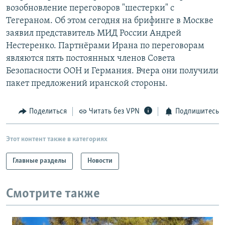
возобновление переговоров "шестерки" с
РАСПИСАНИЕ ВЕЩАНИЯ
Тегераном. Об этом сегодня на брифинге в Москве
ПОДПИШИТЕСЬ НА РАССЫЛКУ
заявил представитель МИД России Андрей
Нестеренко. Партнёрами Ирана по переговорам
СОЦИАЛЬНЫЕ СЕТИ
являются пять постоянных членов Совета
Безопасности ООН и Германия. Вчера они получили
пакет предложений иранской стороны.
Поделиться
Читать без VPN
Подпишитесь
Все сайты РСЕ/РС
Этот контент также в категориях
Главные разделы
Новости
Смотрите также