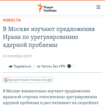
Ссылки
для
упрощенного
НОВОСТИ
ПРОГРАММЫ
доступа
В Москве изучают предложения
ПОДКАСТЫ
Вернуться
Ирана по урегулированию
к
АВТОРСКИЕ ПРОЕКТЫ
ядерной проблемы
основному
ЦИТАТЫ СВОБОДЫ
содержанию
10 сентября 2009
Вернутся
МНЕНИЯ
к
Поделиться
Читать без VPN
КУЛЬТУРА
главной
навигации
IDEL.РЕАЛИИ
Приоритетный источник в Google
Вернутся
КАВКАЗ.РЕАЛИИ
к
В Москве внимательно изучают предложения
СЕВЕР.РЕАЛИИ
поиску
иранской стороны относительно урегулирования
СИБИРЬ.РЕАЛИИ
ядерной проблемы и рассчитывают на скорейшее