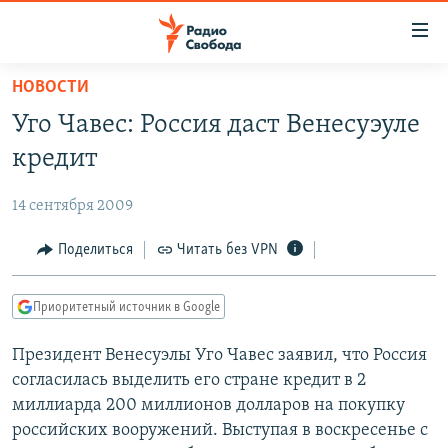
Ссылки
для
упрощенного
НОВОСТИ
ПРОГРАММЫ
доступа
Уго Чавес: Россия даст Венесуэуле
ПОДКАСТЫ
Вернуться
кредит
к
АВТОРСКИЕ ПРОЕКТЫ
основному
14 сентября 2009
ЦИТАТЫ СВОБОДЫ
содержанию
Вернутся
МНЕНИЯ
Поделиться
Читать без VPN
к
КУЛЬТУРА
главной
Приоритетный источник в Google
навигации
IDEL.РЕАЛИИ
Вернутся
Президент Венесуэлы Уго Чавес заявил, что Россия
КАВКАЗ.РЕАЛИИ
к
согласилась выделить его стране кредит в 2
СЕВЕР.РЕАЛИИ
поиску
миллиарда 200 миллионов долларов на покупку
российских вооружений. Выступая в воскресенье с
СИБИРЬ.РЕАЛИИ