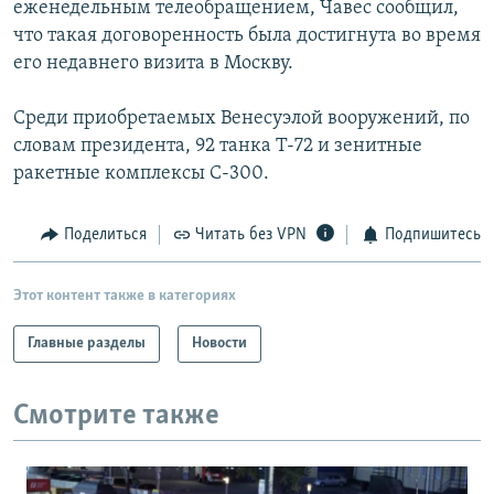
еженедельным телеобращением, Чавес сообщил,
РАСПИСАНИЕ ВЕЩАНИЯ
что такая договоренность была достигнута во время
ПОДПИШИТЕСЬ НА РАССЫЛКУ
его недавнего визита в Москву.
Среди приобретаемых Венесуэлой вооружений, по
СОЦИАЛЬНЫЕ СЕТИ
словам президента, 92 танка Т-72 и зенитные
ракетные комплексы С-300.
Поделиться
Читать без VPN
Подпишитесь
Все сайты РСЕ/РС
Этот контент также в категориях
Главные разделы
Новости
Смотрите также