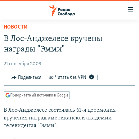
Ссылки
для
упрощенного
НОВОСТИ
ПРОГРАММЫ
доступа
В Лос-Анджелесе вручены
ПОДКАСТЫ
Вернуться
награды "Эмми"
к
АВТОРСКИЕ ПРОЕКТЫ
основному
21 сентября 2009
ЦИТАТЫ СВОБОДЫ
содержанию
Вернутся
МНЕНИЯ
Поделиться
Читать без VPN
к
КУЛЬТУРА
главной
Приоритетный источник в Google
навигации
IDEL.РЕАЛИИ
Вернутся
В Лос-Анджелесе состоялась 61-я церемония
КАВКАЗ.РЕАЛИИ
к
вручения наград американской академии
СЕВЕР.РЕАЛИИ
поиску
телевидения "Эмми".
СИБИРЬ.РЕАЛИИ