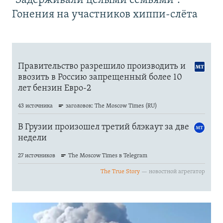
"Задерживали целыми семьями".
Гонения на участников хиппи-слёта