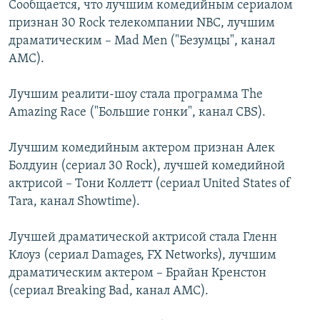
Сообщается, что лучшим комедийным сериалом
РАСПИСАНИЕ ВЕЩАНИЯ
признан 30 Rock телекомпании NBC, лучшим
ПОДПИШИТЕСЬ НА РАССЫЛКУ
драматическим – Mad Men ("Безумцы", канал
AMC).
СОЦИАЛЬНЫЕ СЕТИ
Лучшим реалити-шоу стала программа The
Amazing Race ("Большие гонки", канал CBS).
Лучшим комедийным актером признан Алек
Болдуин (сериал 30 Rock), лучшей комедийной
Все сайты РСЕ/РС
актрисой – Тони Коллетт (сериал United States of
Tara, канал Showtime).
Лучшей драматической актрисой стала Гленн
Клоуз (сериал Damages, FX Networks), лучшим
драматическим актером – Брайан Кренстон
(сериал Breaking Bad, канал AMC).