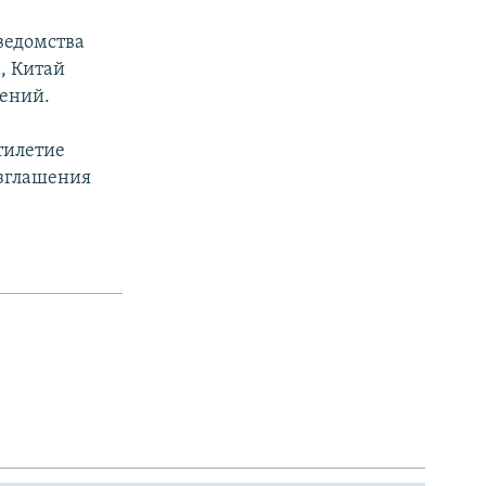
ведомства
, Китай
жений.
тилетие
озглашения