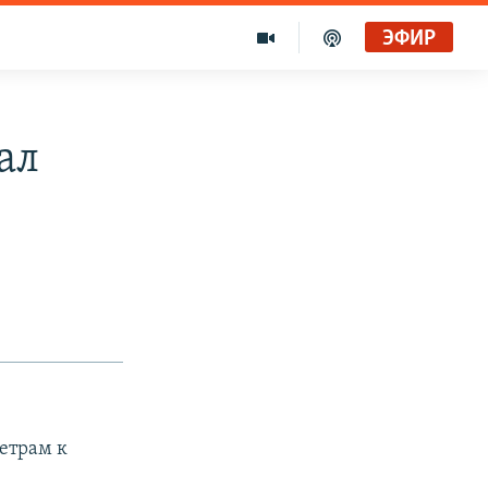
ЭФИР
ал
метрам к