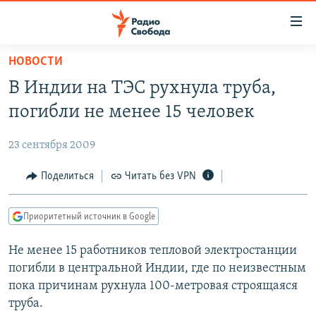
Ссылки
для
упрощенного
НОВОСТИ
ПРОГРАММЫ
доступа
В Индии на ТЭС рухнула труба,
ПОДКАСТЫ
Вернуться
погибли не менее 15 человек
к
АВТОРСКИЕ ПРОЕКТЫ
основному
23 сентября 2009
ЦИТАТЫ СВОБОДЫ
содержанию
Вернутся
МНЕНИЯ
Поделиться
Читать без VPN
к
КУЛЬТУРА
главной
Приоритетный источник в Google
навигации
IDEL.РЕАЛИИ
Вернутся
Не менее 15 работников тепловой электростанции
КАВКАЗ.РЕАЛИИ
к
погибли в центральной Индии, где по неизвестным
СЕВЕР.РЕАЛИИ
поиску
пока причинам рухнула 100-метровая строящаяся
труба.
СИБИРЬ.РЕАЛИИ