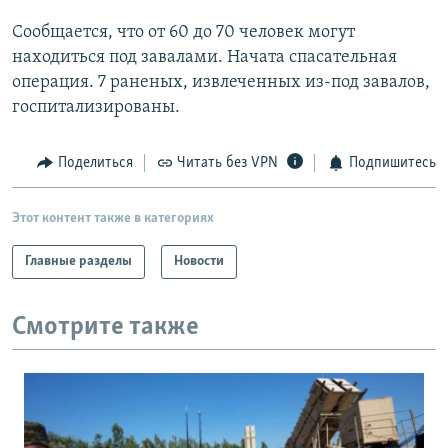
РАСПИСАНИЕ ВЕЩАНИЯ
Сообщается, что от 60 до 70 человек могут
ПОДПИШИТЕСЬ НА РАССЫЛКУ
находиться под завалами. Начата спасательная
операция. 7 раненых, извлеченных из-под завалов,
госпитализированы.
СОЦИАЛЬНЫЕ СЕТИ
Поделиться
Читать без VPN
Подпишитесь
Этот контент также в категориях
Все сайты РСЕ/РС
Главные разделы
Новости
Смотрите также