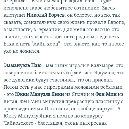
в зеркале". "Если бы Бах разводил пчел" – будет
исполнено такое любопытное сочинение. Здесь
выступит
Николай Борчев
, он белорус, но всю, так
сказать, сознательную свою жизнь провел в Европе,
в частности, в Германии. Для меня это важно, это
значит, что язык стал для него родным, ведь петь
Баха и петь "майн херц" - это, знаете, как-то на мое
ухо не ложится.
Эммануэль Паю
- мы с ним играли в Кальмаре, это
совершенно блистательный флейтист. Я думаю, что
все духовики будут счастливы, что он приехал.
Потом есть у нас с программа молодыми ребятами
- это
Юкки Мануэла Янки
из Японии и
Фен Мин
из
Китая. Фен Мин выпустил прекрасную пластинку с
произведениями Паганини, он вообще виртуоз. А
Юкку Мануэлу Янки я помню по конкурсу
Чайковского - блестящая, очень интересная