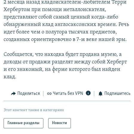
2 месяца назад кладоискателем-любителем Терри
РАСПИСАНИЕ ВЕЩАНИЯ
Хербертом при помощи металлоискателя,
ПОДПИШИТЕСЬ НА РАССЫЛКУ
представляют собой самый ценный когда-либо
обнаруженный клад англосаксонских времен. Речь
идет более чем о полутора тысячах предметов,
СОЦИАЛЬНЫЕ СЕТИ
созданных ориентировочно в 7-м веке нашей эры.
Сообщается, что находка будет продана музею, а
доходы от продажи разделят между собой Херберт
и его знакомый, на ферме которого был найден
Все сайты РСЕ/РС
клад.
Поделиться
Читать без VPN
Подпишитесь
Этот контент также в категориях
Главные разделы
Новости