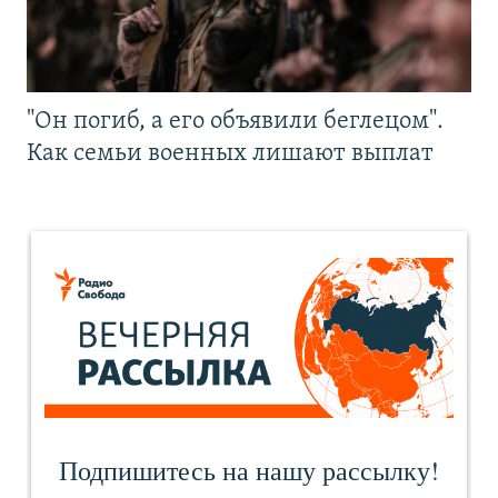
"Он погиб, а его объявили беглецом".
Как семьи военных лишают выплат