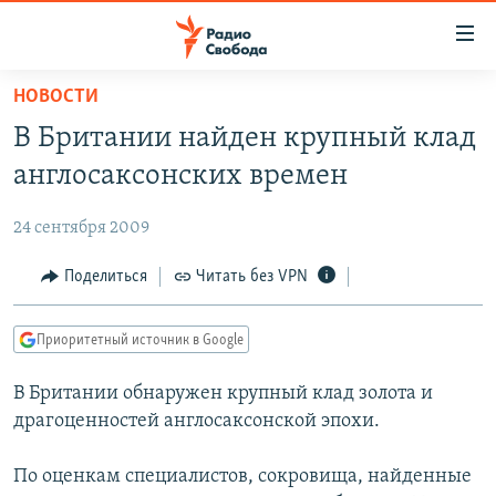
Ссылки
для
упрощенного
НОВОСТИ
ПРОГРАММЫ
доступа
В Британии найден крупный клад
ПОДКАСТЫ
Вернуться
англосаксонских времен
к
АВТОРСКИЕ ПРОЕКТЫ
основному
24 сентября 2009
ЦИТАТЫ СВОБОДЫ
содержанию
Вернутся
МНЕНИЯ
Поделиться
Читать без VPN
к
КУЛЬТУРА
главной
Приоритетный источник в Google
навигации
IDEL.РЕАЛИИ
Вернутся
В Британии обнаружен крупный клад золота и
КАВКАЗ.РЕАЛИИ
к
драгоценностей англосаксонской эпохи.
СЕВЕР.РЕАЛИИ
поиску
По оценкам специалистов, сокровища, найденные
СИБИРЬ.РЕАЛИИ